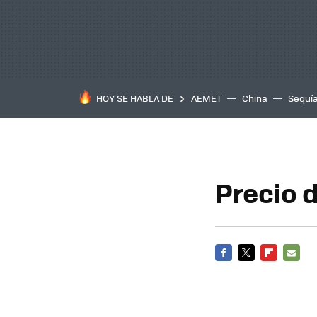
HOY SE HABLA DE
AEMET
China
Sequí
Precio d
FACEBOOK
TWITTER
FLIPBOARD
E-
MAIL