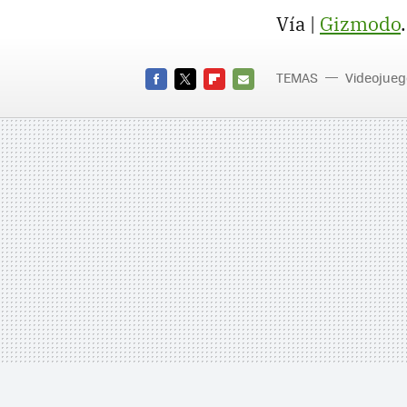
Vía |
Gizmodo
.
TEMAS
Videojueg
FACEBOOK
TWITTER
FLIPBOARD
E-
MAIL