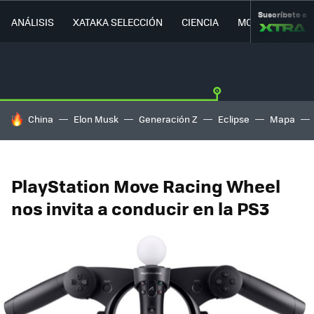
Suscríbete a
ANÁLISIS
XATAKA SELECCIÓN
CIENCIA
MOVILIDAD
HOY SE HABLA DE
China
Elon Musk
Generación Z
Eclipse
Mapa
PlayStation Move Racing Wheel
nos invita a conducir en la PS3