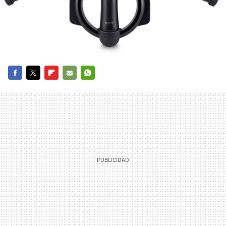
FACEBOOK
TWITTER
FLIPBOARD
E-
WHATSAPP
MAIL