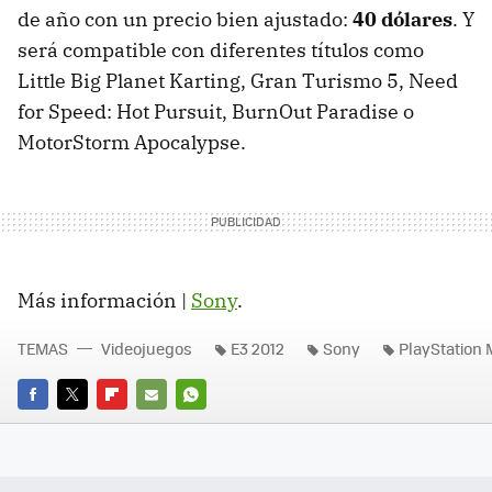
de año con un precio bien ajustado:
40 dólares
. Y
será compatible con diferentes títulos como
Little Big Planet Karting, Gran Turismo 5, Need
for Speed: Hot Pursuit, BurnOut Paradise o
MotorStorm Apocalypse.
Más información |
Sony
.
TEMAS
Videojuegos
E3 2012
Sony
PlayStation
FACEBOOK
TWITTER
FLIPBOARD
E-
WHATSAPP
MAIL