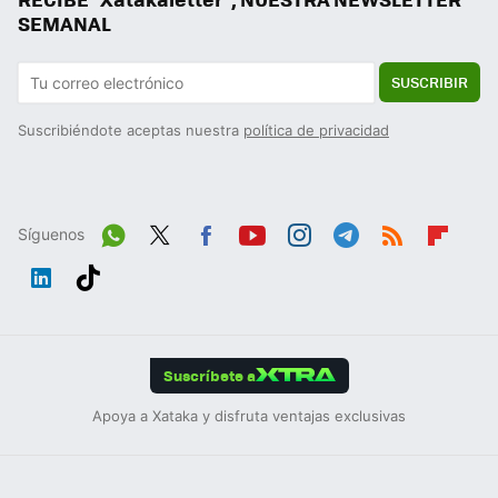
SEMANAL
SUSCRIBIR
Suscribiéndote aceptas nuestra
política de privacidad
Síguenos
Wh
Twit
Fac
You
Inst
Tele
RSS
Flip
ats
ter
ebo
tub
agr
gra
boa
Link
Tikt
App
ok
e
am
m
rd
edIn
ok
Suscríbete a
Apoya a Xataka y disfruta ventajas exclusivas