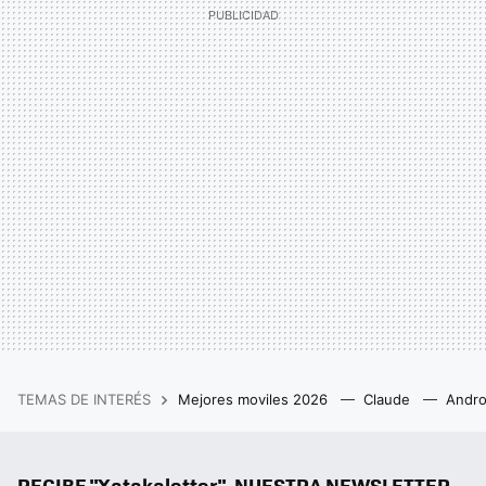
TEMAS DE INTERÉS
Mejores moviles 2026
Claude
Andro
RECIBE "Xatakaletter", NUESTRA NEWSLETTER