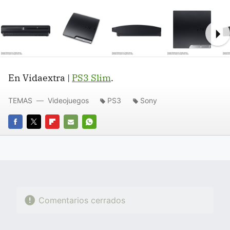
Ne
En Vidaextra |
PS3 Slim
.
TEMAS
Videojuegos
PS3
Sony
FACEBOOK
TWITTER
FLIPBOARD
E-
WHATSAPP
MAIL
Comentarios cerrados