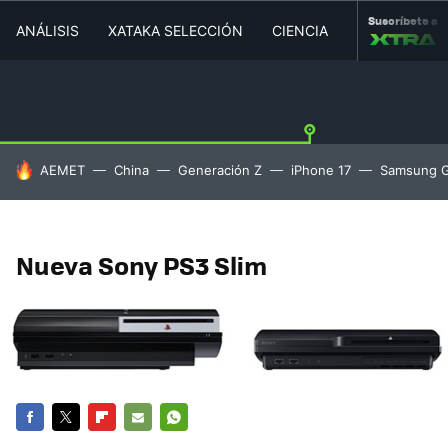
Suscríbete a
ANÁLISIS
XATAKA SELECCIÓN
CIENCIA
MOVILIDAD
HOY SE HABLA DE
AEMET
China
Generación Z
iPhone 17
Samsung G
Nueva Sony PS3 Slim
FACEBOOK
TWITTER
FLIPBOARD
E-
WHATSAPP