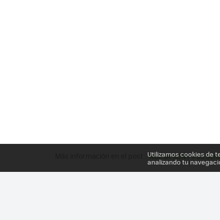
Utilizamos cookies de t
Más información en el post
NUEVA SONY PS3 SLI
analizando tu navegaci