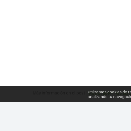
Utilizamos cookies de t
Más información en el post
NUEVA SONY PS3 SLI
analizando tu navegaci