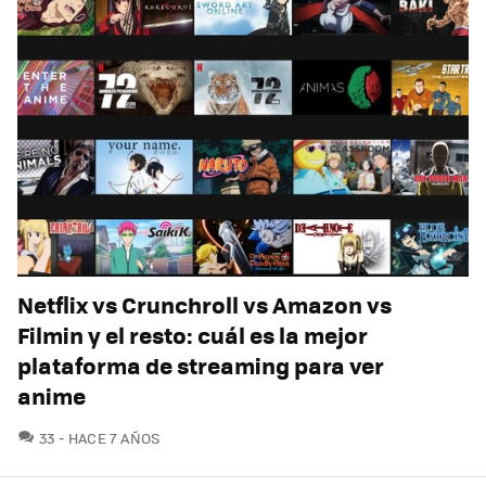
Netflix vs Crunchroll vs Amazon vs
Filmin y el resto: cuál es la mejor
plataforma de streaming para ver
anime
COMENTARIOS
33
HACE 7 AÑOS