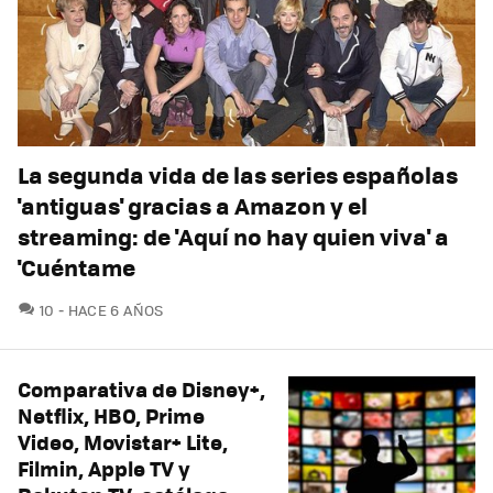
La segunda vida de las series españolas
'antiguas' gracias a Amazon y el
streaming: de 'Aquí no hay quien viva' a
'Cuéntame
COMENTARIOS
10
HACE 6 AÑOS
Comparativa de Disney+,
Netflix, HBO, Prime
Video, Movistar+ Lite,
Filmin, Apple TV y