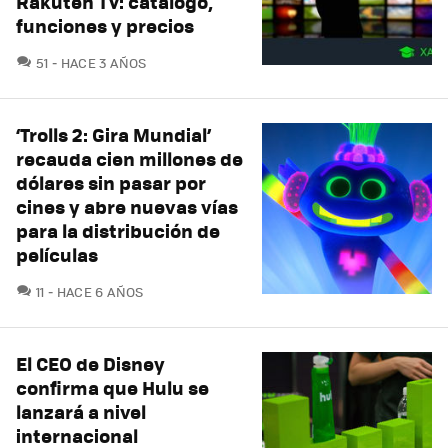
Rakuten TV: catálogo,
funciones y precios
COMENTARIOS
51
HACE 3 AÑOS
‘Trolls 2: Gira Mundial’
recauda cien millones de
dólares sin pasar por
cines y abre nuevas vías
para la distribución de
películas
COMENTARIOS
11
HACE 6 AÑOS
El CEO de Disney
confirma que Hulu se
lanzará a nivel
internacional