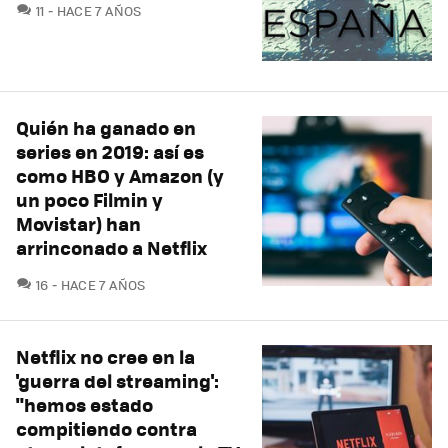
COMENTARIOS
11
HACE 7 AÑOS
Quién ha ganado en
series en 2019: así es
como HBO y Amazon (y
un poco Filmin y
Movistar) han
arrinconado a Netflix
COMENTARIOS
16
HACE 7 AÑOS
Netflix no cree en la
'guerra del streaming':
"hemos estado
compitiendo contra