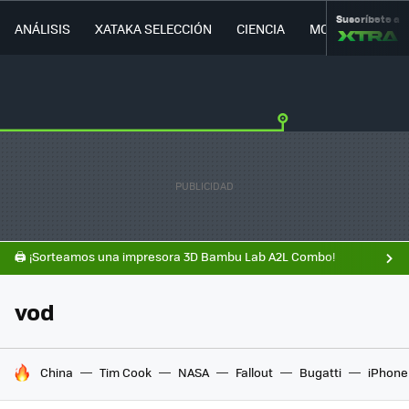
Suscríbete a
ANÁLISIS
XATAKA SELECCIÓN
CIENCIA
MOVILIDAD
🖨️ ¡Sorteamos una impresora 3D Bambu Lab A2L Combo!
vod
HOY SE HABLA DE
China
Tim Cook
NASA
Fallout
Bugatti
iPhone 