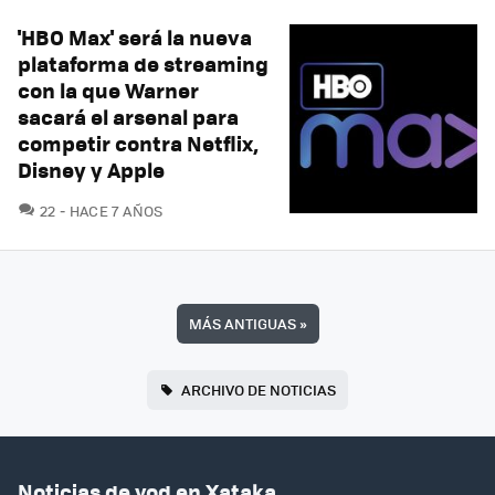
'HBO Max' será la nueva
plataforma de streaming
con la que Warner
sacará el arsenal para
competir contra Netflix,
Disney y Apple
COMENTARIOS
22
HACE 7 AÑOS
MÁS ANTIGUAS
»
ARCHIVO DE NOTICIAS
Noticias de vod en Xataka