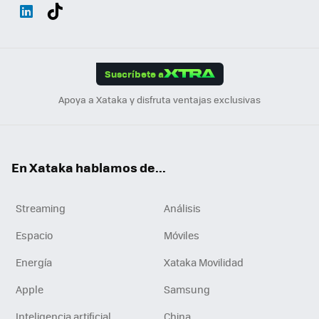
Wh
Twit
Fac
You
Inst
Tele
RSS
Flip
ats
ter
ebo
tub
agr
gra
boa
Link
Tikt
App
ok
e
am
m
rd
edI
ok
Suscríbete a
n
Apoya a Xataka y disfruta ventajas exclusivas
En Xataka hablamos de...
Streaming
Análisis
Espacio
Móviles
Energía
Xataka Movilidad
Apple
Samsung
Inteligencia artificial
China