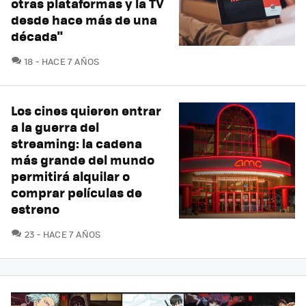
otras plataformas y la TV
desde hace más de una
década"
COMENTARIOS
18
HACE 7 AÑOS
Los cines quieren entrar
a la guerra del
streaming: la cadena
más grande del mundo
permitirá alquilar o
comprar películas de
estreno
COMENTARIOS
23
HACE 7 AÑOS