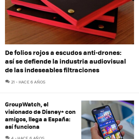
De folios rojos a escudos anti-drones:
así se defiende la industria audiovisual
de las indeseables filtraciones
COMENTARIOS
21
HACE 6 AÑOS
GroupWatch, el
visionado de Disney+ con
amigos, llega a España:
así funciona
COMENTARIOS
4
HACE 6 AÑOS