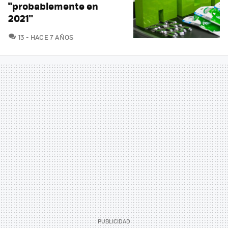
"probablemente en
2021"
COMENTARIOS
13
HACE 7 AÑOS