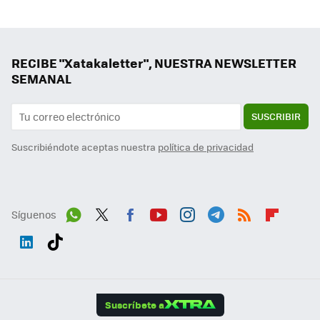
RECIBE "Xatakaletter", NUESTRA NEWSLETTER
SEMANAL
SUSCRIBIR
Suscribiéndote aceptas nuestra
política de privacidad
Síguenos
Wh
Twit
Fac
You
Inst
Tele
RSS
Flip
ats
ter
ebo
tub
agr
gra
boa
Link
Tikt
App
ok
e
am
m
rd
edI
ok
Suscríbete a
n