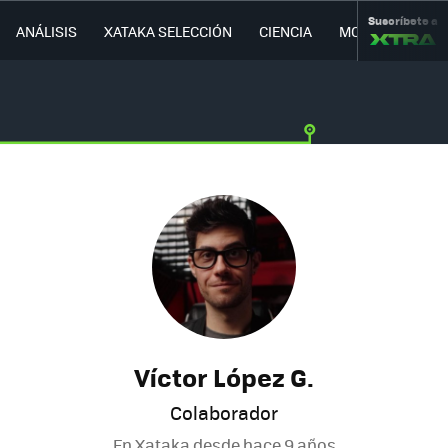
Suscríbete a
ANÁLISIS
XATAKA SELECCIÓN
CIENCIA
MOVILIDAD
Víctor López G.
Colaborador
En Xataka desde
hace 9 años