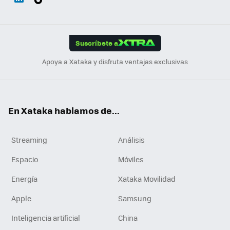
ats
ter
ebo
tub
agr
gra
boa
Link
Tikt
App
ok
e
am
m
rd
edI
ok
Suscríbete a
n
Apoya a Xataka y disfruta ventajas exclusivas
En Xataka hablamos de...
Streaming
Análisis
Espacio
Móviles
Energía
Xataka Movilidad
Apple
Samsung
Inteligencia artificial
China