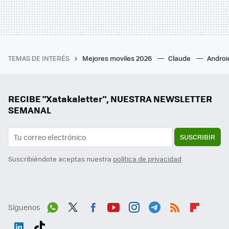
TEMAS DE INTERÉS
Mejores moviles 2026
Claude
Androi
RECIBE "Xatakaletter", NUESTRA NEWSLETTER
SEMANAL
SUSCRIBIR
Suscribiéndote aceptas nuestra
política de privacidad
Síguenos
Wh
Twit
Fac
You
Inst
Tele
RSS
Flip