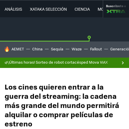
Suscríbete a
ANÁLISIS
XATAKA SELECCIÓN
CIENCIA
MOVILIDAD
HOY SE HABLA DE
AEMET
China
Sequía
Waze
Fallout
Generació
🌿¡Últimas horas! Sorteo de robot cortacésped Mova ViAX
Los cines quieren entrar a la
guerra del streaming: la cadena
más grande del mundo permitirá
alquilar o comprar películas de
estreno