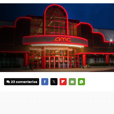
23 comentarios
FACEBOOK
TWITTER
FLIPBOARD
E-
WHATSAPP
MAIL