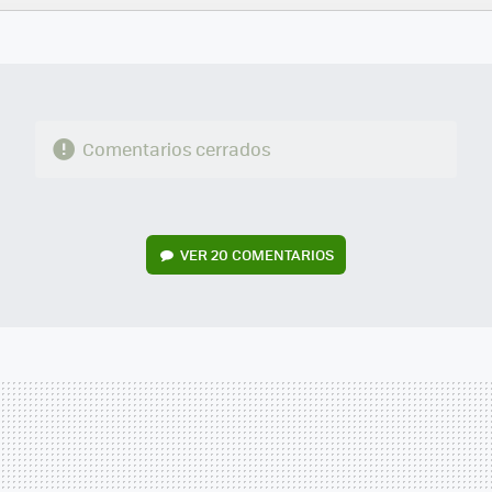
FACEBOOK
TWITTER
FLIPBOARD
E-
WHATSAPP
MAIL
Comentarios cerrados
VER
20 COMENTARIOS