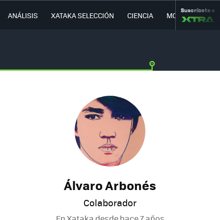
Suscríbete a
ANÁLISIS
XATAKA SELECCIÓN
CIENCIA
MOVILIDAD
Álvaro Arbonés
Colaborador
En Xataka desde
hace 7 años