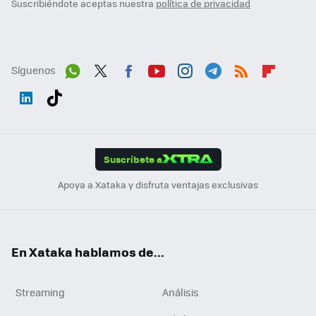
Suscribiéndote aceptas nuestra
política de privacidad
Síguenos
Wh
Twit
Fac
You
Inst
Tele
RSS
Flip
ats
ter
ebo
tub
agr
gra
boa
Link
Tikt
App
ok
e
am
m
rd
edI
ok
Suscríbete a
n
Apoya a Xataka y disfruta ventajas exclusivas
En Xataka hablamos de...
Streaming
Análisis