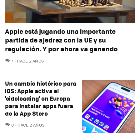
Apple está jugando una importante
partida de ajedrez con la UE y su
regulación. Y por ahora va ganando
COMENTARIOS
7
HACE 2 AÑOS
Un cambio histórico para
iOS: Apple activa el
'sideloading' en Europa
para instalar apps fuera
de la App Store
COMENTARIOS
8
HACE 2 AÑOS