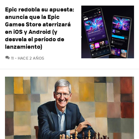
Epic redobla su apuesta:
anuncia que la Epic
Games Store aterrizará
en iOS y Android (y
desvela el período de
lanzamiento)
COMENTARIOS
11
HACE 2 AÑOS