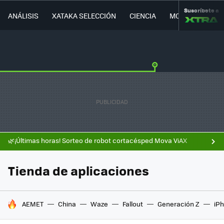
Suscríbete a
ANÁLISIS
XATAKA SELECCIÓN
CIENCIA
MOVILIDAD
🌿¡Últimas horas! Sorteo de robot cortacésped Mova ViAX
Tienda de aplicaciones
HOY SE HABLA DE
AEMET
China
Waze
Fallout
Generación Z
iPh