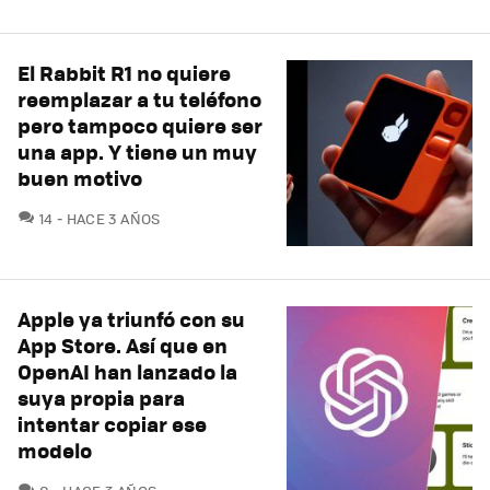
El Rabbit R1 no quiere
reemplazar a tu teléfono
pero tampoco quiere ser
una app. Y tiene un muy
buen motivo
COMENTARIOS
14
HACE 3 AÑOS
Apple ya triunfó con su
App Store. Así que en
OpenAI han lanzado la
suya propia para
intentar copiar ese
modelo
COMENTARIOS