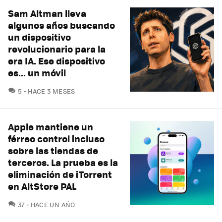
Sam Altman lleva
algunos años buscando
un dispositivo
revolucionario para la
era IA. Ese dispositivo
es... un móvil
COMENTARIOS
5
HACE 3 MESES
Apple mantiene un
férreo control incluso
sobre las tiendas de
terceros. La prueba es la
eliminación de iTorrent
en AltStore PAL
COMENTARIOS
37
HACE UN AÑO