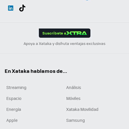
Wh
Twit
Fac
You
Inst
Tele
RSS
Flip
ats
ter
ebo
tub
agr
gra
boa
Link
Tikt
App
ok
e
am
m
rd
edI
ok
Suscríbete a
n
Apoya a Xataka y disfruta ventajas exclusivas
En Xataka hablamos de...
Streaming
Análisis
Espacio
Móviles
Energía
Xataka Movilidad
Apple
Samsung