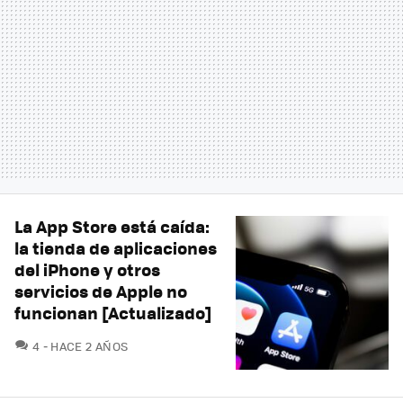
La App Store está caída:
la tienda de aplicaciones
del iPhone y otros
servicios de Apple no
funcionan [Actualizado]
COMENTARIOS
4
HACE 2 AÑOS