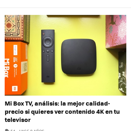
Mi Box TV, análisis: la mejor calidad-
precio si quieres ver contenido 4K en tu
televisor
COMENTARIOS
54
HACE 8 AÑOS