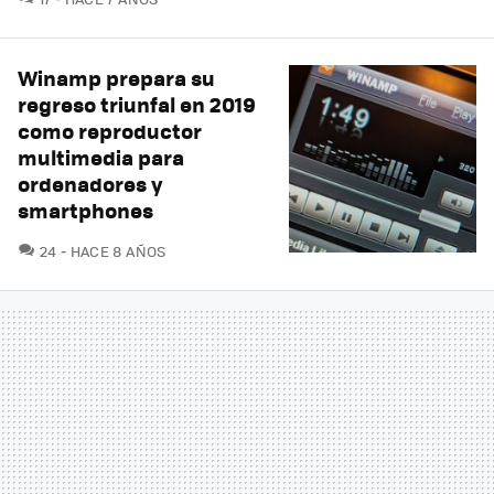
Winamp prepara su
regreso triunfal en 2019
como reproductor
multimedia para
ordenadores y
smartphones
COMENTARIOS
24
HACE 8 AÑOS