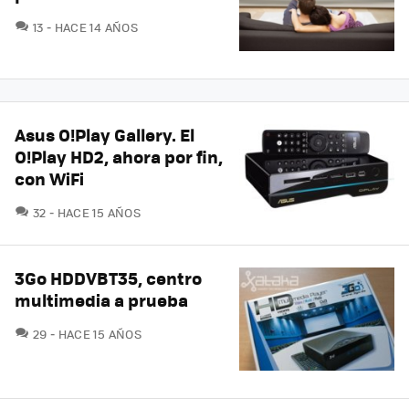
COMENTARIOS
13
HACE 14 AÑOS
Asus O!Play Gallery. El
O!Play HD2, ahora por fin,
con WiFi
COMENTARIOS
32
HACE 15 AÑOS
3Go HDDVBT35, centro
multimedia a prueba
COMENTARIOS
29
HACE 15 AÑOS