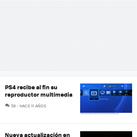
PS4 recibe al fin su
reproductor multimedia
COMENTARIOS
39
HACE 11 AÑOS
Nueva actualización en