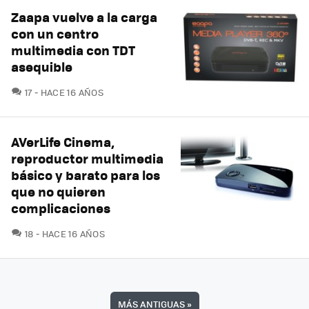
Zaapa vuelve a la carga
con un centro
multimedia con TDT
asequible
COMENTARIOS
17
HACE 16 AÑOS
AVerLife Cinema,
reproductor multimedia
básico y barato para los
que no quieren
complicaciones
COMENTARIOS
18
HACE 16 AÑOS
MÁS ANTIGUAS
»