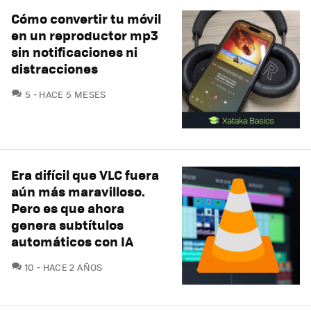
Cómo convertir tu móvil
en un reproductor mp3
sin notificaciones ni
distracciones
COMENTARIOS
5
HACE 5 MESES
Era difícil que VLC fuera
aún más maravilloso.
Pero es que ahora
genera subtítulos
automáticos con IA
COMENTARIOS
10
HACE 2 AÑOS