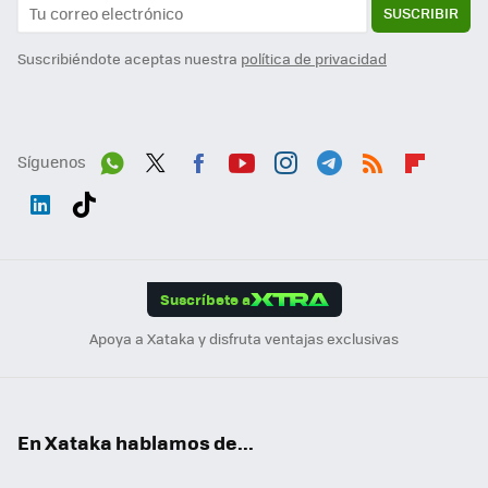
SUSCRIBIR
Suscribiéndote aceptas nuestra
política de privacidad
Síguenos
Wh
Twit
Fac
You
Inst
Tele
RSS
Flip
ats
ter
ebo
tub
agr
gra
boa
Link
Tikt
App
ok
e
am
m
rd
edI
ok
Suscríbete a
n
Apoya a Xataka y disfruta ventajas exclusivas
En Xataka hablamos de...