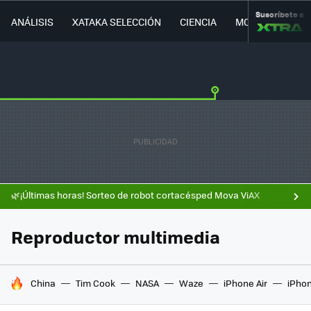
Suscríbete a
ANÁLISIS
XATAKA SELECCIÓN
CIENCIA
MOVILIDAD
🌿¡Últimas horas! Sorteo de robot cortacésped Mova ViAX
Reproductor multimedia
HOY SE HABLA DE
China
Tim Cook
NASA
Waze
iPhone Air
iPhon