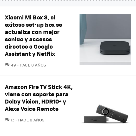
Xiaomi Mi Box S, el
exitoso set-up box se
actualiza con mejor
sonido y accesos
directos a Google
Assistant y Netflix
COMENTARIOS
49
HACE 8 AÑOS
Amazon Fire TV Stick 4K,
viene con soporte para
Dolby Vision, HDR10+ y
Alexa Voice Remote
COMENTARIOS
13
HACE 8 AÑOS