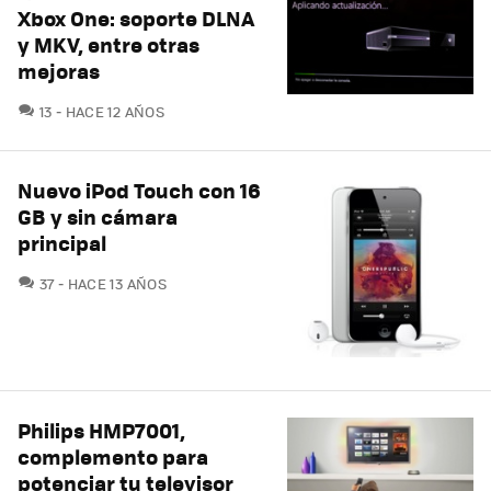
Xbox One: soporte DLNA
y MKV, entre otras
mejoras
COMENTARIOS
13
HACE 12 AÑOS
Nuevo iPod Touch con 16
GB y sin cámara
principal
COMENTARIOS
37
HACE 13 AÑOS
Philips HMP7001,
complemento para
potenciar tu televisor