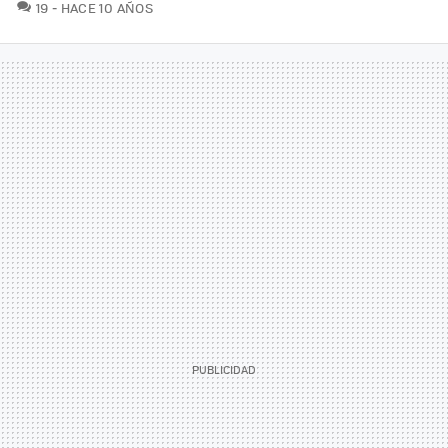
COMENTARIOS
19
HACE 10 AÑOS