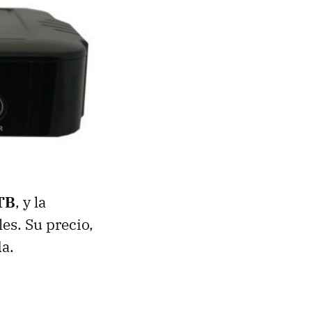
 TB
, y la
es. Su precio,
da.