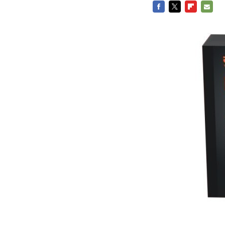
FACEBOOK
TWITTER
FLIPBOARD
E-
MAIL