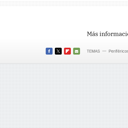
Más informaci
TEMAS
Periférico
Media Pla
FACEBOOK
TWITTER
FLIPBOARD
E-
MAIL