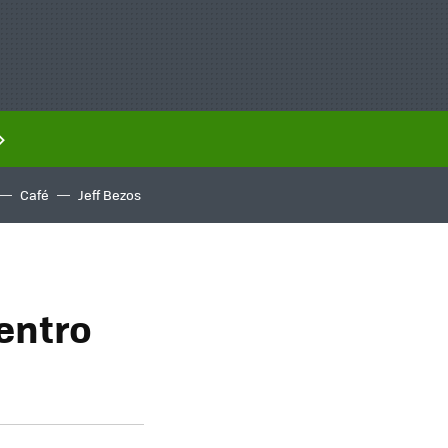
Café
Jeff Bezos
entro