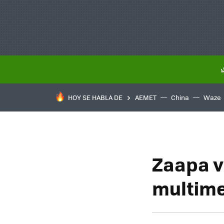
HOY SE HABLA DE
AEMET
China
Waze
Zaapa v
multime