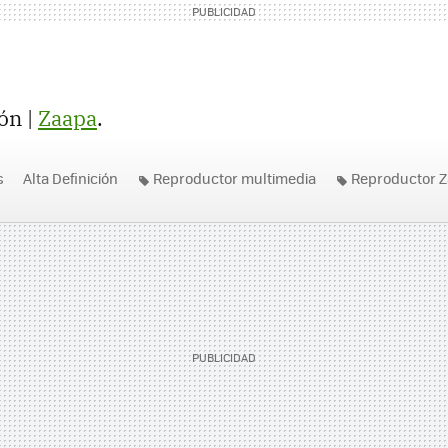
ón |
Zaapa
.
s
Alta Definición
Reproductor multimedia
Reproductor 
yer 360