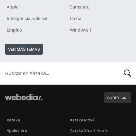
Apple
Samsung
Inteligencia artificial
China
Empleo
Windows 11
VER MÁS TEMAS
BUSCA
SUBIR
Xataka
Xataka Móvil
Applesfera
Xataka Smart Home