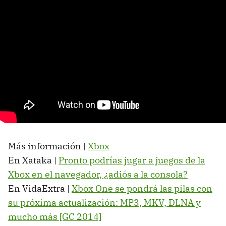
Más información |
Xbox
En Xataka |
Pronto podrías jugar a juegos de la
Xbox en el navegador, ¿adiós a la consola?
En VidaExtra |
Xbox One se pondrá las pilas con
su próxima actualización: MP3, MKV, DLNA y
mucho más [GC 2014]