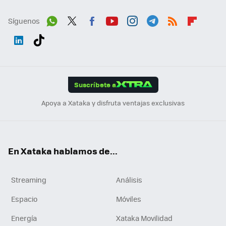
Síguenos
Wh
Twit
Fac
You
Inst
Tele
RSS
Flip
ats
ter
ebo
tub
agr
gra
boa
Link
Tikt
App
ok
e
am
m
rd
edI
ok
Suscríbete a
n
Apoya a Xataka y disfruta ventajas exclusivas
En Xataka hablamos de...
Streaming
Análisis
Espacio
Móviles
Energía
Xataka Movilidad