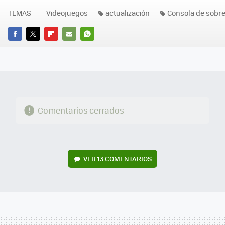
TEMAS
Videojuegos
actualización
Consola de sobr
FACEBOOK
TWITTER
FLIPBOARD
E-
WHATSAPP
MAIL
Comentarios cerrados
VER
13 COMENTARIOS