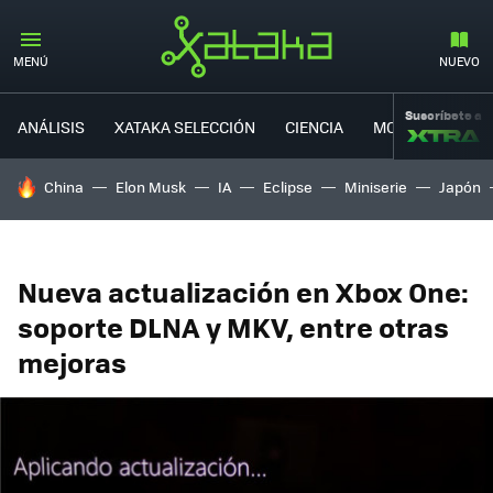
MENÚ
NUEVO
Suscríbete a
ANÁLISIS
XATAKA SELECCIÓN
CIENCIA
MOVILIDAD
HOY SE HABLA DE
China
Elon Musk
IA
Eclipse
Miniserie
Japón
Nueva actualización en Xbox One:
soporte DLNA y MKV, entre otras
mejoras