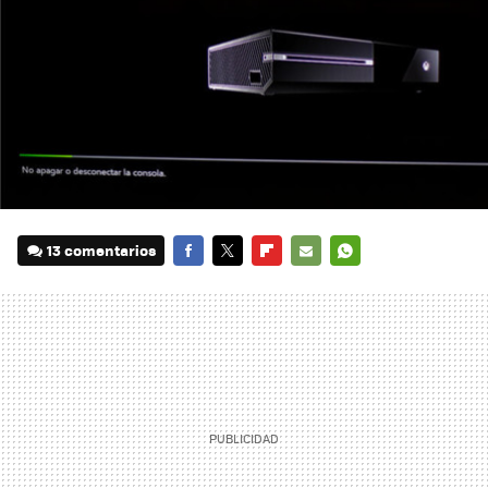
13 comentarios
FACEBOOK
TWITTER
FLIPBOARD
E-
WHATSAPP
MAIL