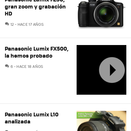
gran zoom y grabación
HD
COMENTARIOS
12
HACE 17 AÑOS
Panasonic Lumix FX500,
la hemos probado
COMENTARIOS
6
HACE 18 AÑOS
Panasonic Lumix L10
analizada