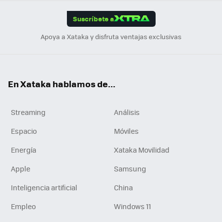
App
ok
e
am
m
rd
edI
ok
Suscríbete a
n
Apoya a Xataka y disfruta ventajas exclusivas
En Xataka hablamos de...
Streaming
Análisis
Espacio
Móviles
Energía
Xataka Movilidad
Apple
Samsung
Inteligencia artificial
China
Empleo
Windows 11