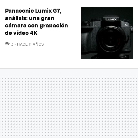
Panasonic Lumix G7,
análisis: una gran
cámara con grabación
de vídeo 4K
COMENTARIOS
3
HACE 11 AÑOS