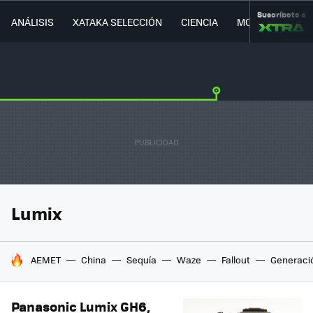
Suscríbete a
ANÁLISIS
XATAKA SELECCIÓN
CIENCIA
MOVILIDAD
Lumix
HOY SE HABLA DE
AEMET
China
Sequía
Waze
Fallout
Generaci
Panasonic Lumix GH6,