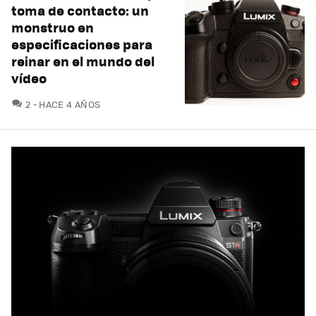
toma de contacto: un
monstruo en
especificaciones para
reinar en el mundo del
vídeo
COMENTARIOS
2
HACE 4 AÑOS