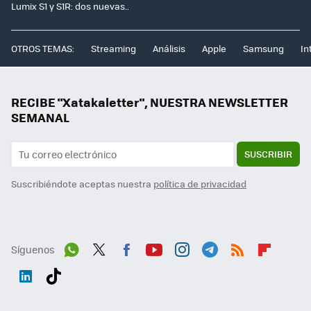
Lumix S1 y S1R: dos nuevas..
OTROS TEMAS:
Streaming
Análisis
Apple
Samsung
In
RECIBE "Xatakaletter", NUESTRA NEWSLETTER
SEMANAL
SUSCRIBIR
Suscribiéndote aceptas nuestra
política de privacidad
Síguenos
Wh
Twit
Fac
You
Inst
Tele
RSS
Flip
ats
ter
ebo
tub
agr
gra
boa
Link
Tikt