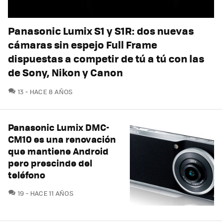
Panasonic Lumix S1 y S1R: dos nuevas
cámaras sin espejo Full Frame
dispuestas a competir de tú a tú con las
de Sony, Nikon y Canon
COMENTARIOS
13
HACE 8 AÑOS
Panasonic Lumix DMC-
CM10 es una renovación
que mantiene Android
pero prescinde del
teléfono
COMENTARIOS
19
HACE 11 AÑOS