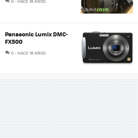
COMENTARIOS
0
HACE 18 AÑOS
Panasonic Lumix DMC-
FX500
COMENTARIOS
0
HACE 18 AÑOS