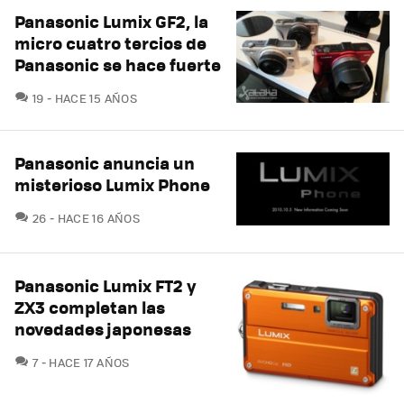
Panasonic Lumix GF2, la
micro cuatro tercios de
Panasonic se hace fuerte
COMENTARIOS
19
HACE 15 AÑOS
Panasonic anuncia un
misterioso Lumix Phone
COMENTARIOS
26
HACE 16 AÑOS
Panasonic Lumix FT2 y
ZX3 completan las
novedades japonesas
COMENTARIOS
7
HACE 17 AÑOS