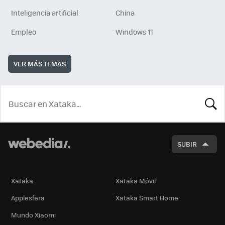
Inteligencia artificial
China
Empleo
Windows 11
VER MÁS TEMAS
BUSCA
SUBIR
Xataka
Xataka Móvil
Applesfera
Xataka Smart Home
Mundo Xiaomi