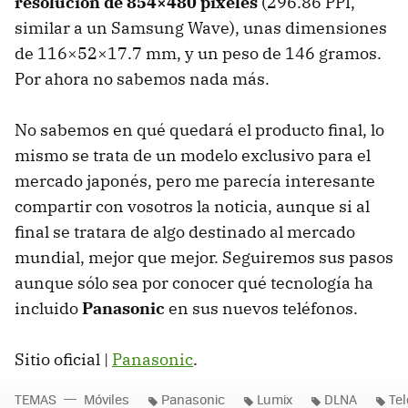
resolución de 854×480 píxeles
(296.86
PPI
,
similar a un Samsung Wave), unas dimensiones
de 116×52×17.7 mm, y un peso de 146 gramos.
Por ahora no sabemos nada más.
No sabemos en qué quedará el producto final, lo
mismo se trata de un modelo exclusivo para el
mercado japonés, pero me parecía interesante
compartir con vosotros la noticia, aunque si al
final se tratara de algo destinado al mercado
mundial, mejor que mejor. Seguiremos sus pasos
aunque sólo sea por conocer qué tecnología ha
incluido
Panasonic
en sus nuevos teléfonos.
Sitio oficial |
Panasonic
.
TEMAS
Móviles
Panasonic
Lumix
DLNA
Te