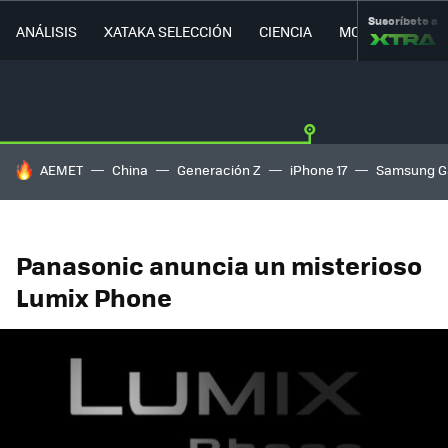
Suscríbete a
ANÁLISIS
XATAKA SELECCIÓN
CIENCIA
MOVILIDAD
HOY SE HABLA DE
AEMET
China
Generación Z
iPhone 17
Samsung G
Panasonic anuncia un misterioso
Lumix Phone