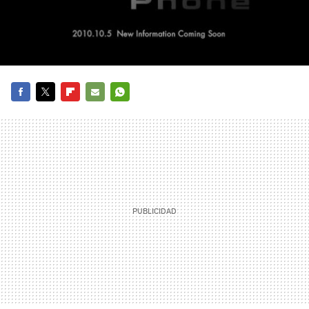
FACEBOOK
TWITTER
FLIPBOARD
E-
WHATSAPP
MAIL