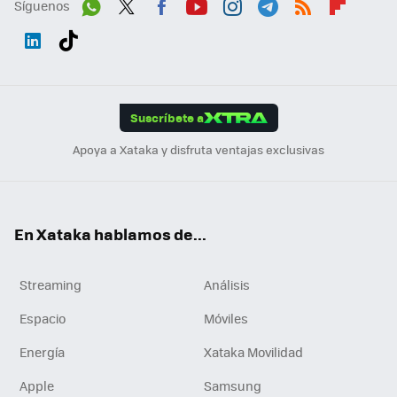
Síguenos
Wh
Twit
Fac
You
Inst
Tele
RSS
Flip
ats
ter
ebo
tub
agr
gra
boa
Link
Tikt
App
ok
e
am
m
rd
edI
ok
Suscríbete a
n
Apoya a Xataka y disfruta ventajas exclusivas
En Xataka hablamos de...
Streaming
Análisis
Espacio
Móviles
Energía
Xataka Movilidad
Apple
Samsung