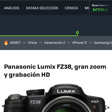
Suscríbete a
ANÁLISIS
XATAKA SELECCIÓN
CIENCIA
MOVILIDAD
HOY SE HABLA DE
AEMET
China
Generación Z
iPhone 17
Samsung G
Panasonic Lumix FZ38, gran zoom
y grabación HD