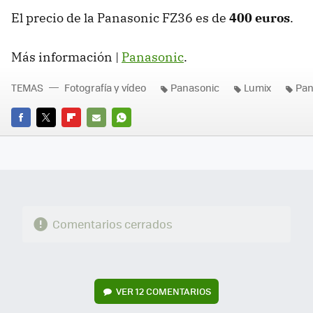
El precio de la Panasonic FZ36 es de
400 euros
.
Más información |
Panasonic
.
TEMAS
Fotografía y vídeo
Panasonic
Lumix
Pan
FACEBOOK
TWITTER
FLIPBOARD
E-
WHATSAPP
MAIL
Comentarios cerrados
VER
12 COMENTARIOS