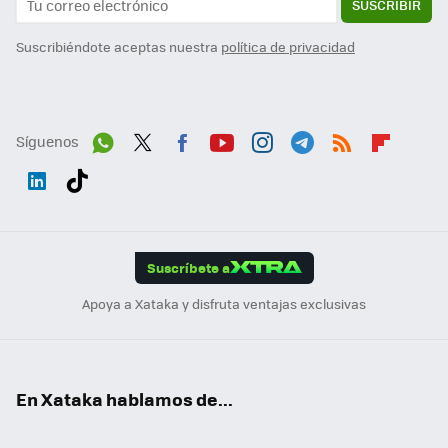
SUSCRIBIR
Suscribiéndote aceptas nuestra
política de privacidad
Síguenos
Wh
Twit
Fac
You
Inst
Tele
RSS
Flip
ats
ter
ebo
tub
agr
gra
boa
Link
Tikt
App
ok
e
am
m
rd
edI
ok
Suscríbete a
n
Apoya a Xataka y disfruta ventajas exclusivas
En Xataka hablamos de...