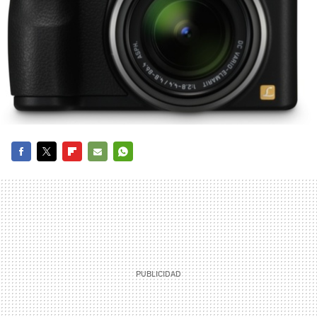
FACEBOOK
TWITTER
FLIPBOARD
E-
WHATSAPP
MAIL