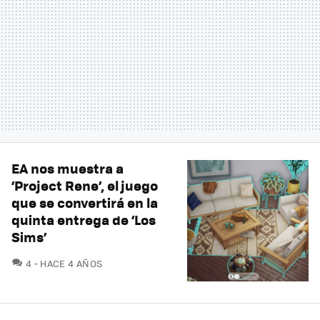
EA nos muestra a
‘Project Rene’, el juego
que se convertirá en la
quinta entrega de ‘Los
Sims’
COMENTARIOS
4
HACE 4 AÑOS