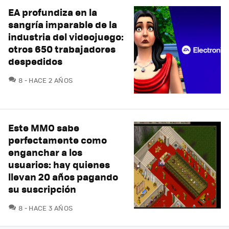
EA profundiza en la
sangría imparable de la
industria del videojuego:
otros 650 trabajadores
despedidos
COMENTARIOS
8
HACE 2 AÑOS
Este MMO sabe
perfectamente como
enganchar a los
usuarios: hay quienes
llevan 20 años pagando
su suscripción
COMENTARIOS
8
HACE 3 AÑOS