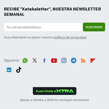
RECIBE "Xatakaletter", NUESTRA NEWSLETTER
SEMANAL
SUSCRIBIR
Suscribiéndote aceptas nuestra
política de privacidad
Síguenos
Wh
Twit
Fac
You
Inst
Tele
RSS
Flip
ats
ter
ebo
tub
agr
gra
boa
Link
Tikt
App
ok
e
am
m
rd
edI
ok
Suscríbete a
n
Apoya a Xataka y disfruta ventajas exclusivas