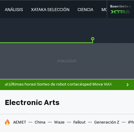
Suscríbete a
ANÁLISIS
XATAKA SELECCIÓN
CIENCIA
MOVILIDAD
🌿¡Últimas horas! Sorteo de robot cortacésped Mova ViAX
Electronic Arts
HOY SE HABLA DE
AEMET
China
Waze
Fallout
Generación Z
iPh