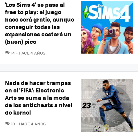
'Los Sims 4' se pasa al
free to play: el juego
base será gratis, aunque
conseguir todas las
expansiones costará un
(buen) pico
COMENTARIOS
14
HACE 4 AÑOS
Nada de hacer trampas
en el 'FIFA': Electronic
Arts se suma a la moda
de los anticheats a nivel
de kernel
COMENTARIOS
10
HACE 4 AÑOS