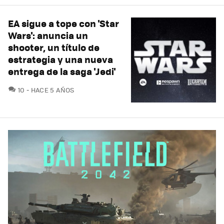
EA sigue a tope con 'Star
Wars': anuncia un
shooter, un título de
estrategia y una nueva
entrega de la saga 'Jedi'
COMENTARIOS
10
HACE 5 AÑOS