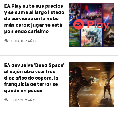
EA Play sube sus precios
y se suma al largo listado
de servicios en la nube
más caros: jugar se está
poniendo carísimo
COMENTARIOS
9
HACE 2 AÑOS
EA devuelve 'Dead Space'
al cajón otra vez: tras
diez años de espera, la
franquicia de terror se
queda en pausa
COMENTARIOS
5
HACE 2 AÑOS