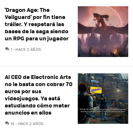
'Dragon Age: The
Veilguard' por fin tiene
tráiler. Y respetará las
bases de la saga siendo
un RPG para un jugador
COMENTARIOS
1
HACE 2 AÑOS
Al CEO de Electronic Arts
no le basta con cobrar 70
euros por sus
videojuegos. Ya está
estudiando cómo meter
anuncios en ellos
COMENTARIOS
14
HACE 2 AÑOS