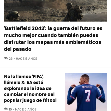
'Battlefield 2042': la guerra del futuro es
mucho mejor cuando también puedes
disfrutar los mapas más emblemáticos
del pasado
COMENTARIOS
26
HACE 5 AÑOS
No lo llames 'FIFA',
llámalo X: EA está
explorando la idea de
cambiar el nombre del
popular juego de fútbol
COMENTARIOS
15
HACE 5 AÑOS