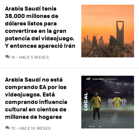
Arabia Saudí tenía
38.000 millones de
dólares listos para
convertirse en la gran
potencia del videojuego.
Y entonces apareció Irán
COMENTARIOS
14
HACE 5 MESES
Arabia Saudí no está
comprando EA por los
videojuegos. Está
comprando influencia
cultural en cientos de
millones de hogares
COMENTARIOS
72
HACE 10 MESES