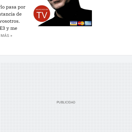
rlo pasa por
stancia de
 vosotros.
 E3 y me
 MÁS »