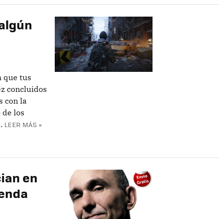
 algún
n que tus
z concluidos
s con la
 de los
.
LEER MÁS »
ian en
ienda