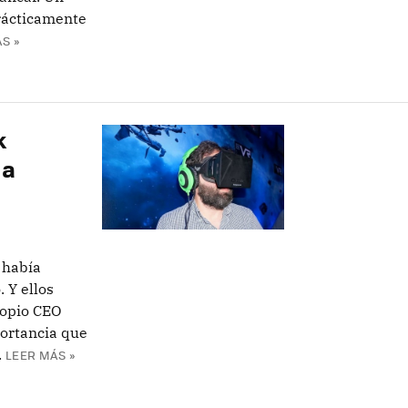
prácticamente
S »
k
 a
 había
 Y ellos
ropio CEO
portancia que
.
LEER MÁS »