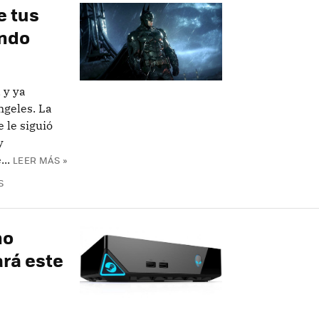
e tus
ando
 y ya
ngeles. La
 le siguió
y
..
LEER MÁS »
S
no
rá este