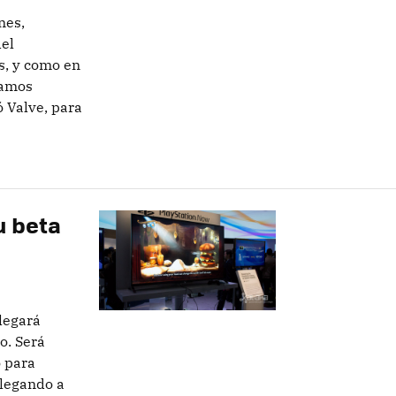
nes,
del
s, y como en
tamos
 Valve, para
u beta
legará
o. Será
o para
llegando a