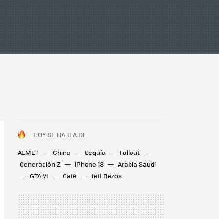
HOY SE HABLA DE
AEMET
China
Sequía
Fallout
Generación Z
iPhone 18
Arabia Saudí
GTA VI
Café
Jeff Bezos