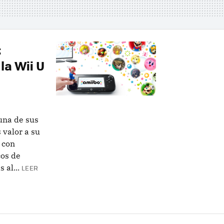
:
la Wii U
una de sus
 valor a su
s con
os de
 al...
LEER