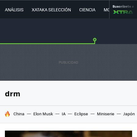
Suscríbete a
ANÁLISIS
XATAKA SELECCIÓN
CIENCIA
MOVILIDAD
drm
HOY SE HABLA DE
China
Elon Musk
IA
Eclipse
Miniserie
Japón