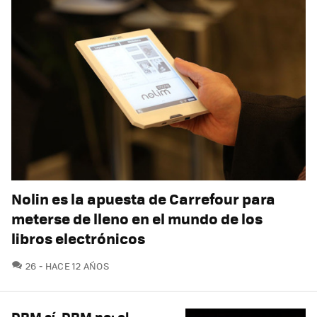
Nolin es la apuesta de Carrefour para
meterse de lleno en el mundo de los
libros electrónicos
COMENTARIOS
26
HACE 12 AÑOS
DRM sí, DRM no: el