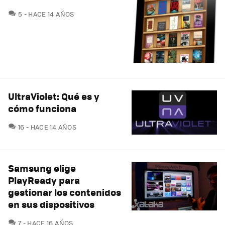
COMENTARIOS
5
HACE 14 AÑOS
UltraViolet: Qué es y
cómo funciona
COMENTARIOS
16
HACE 14 AÑOS
Samsung elige
PlayReady para
gestionar los contenidos
en sus dispositivos
COMENTARIOS
7
HACE 16 AÑOS