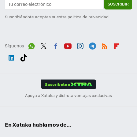
SUSCRIBIR
Suscribiéndote aceptas nuestra
política de privacidad
Síguenos
Wh
Twit
Fac
You
Inst
Tele
RSS
Flip
ats
ter
ebo
tub
agr
gra
boa
Link
Tikt
App
ok
e
am
m
rd
edI
ok
Suscríbete a
n
Apoya a Xataka y disfruta ventajas exclusivas
En Xataka hablamos de...