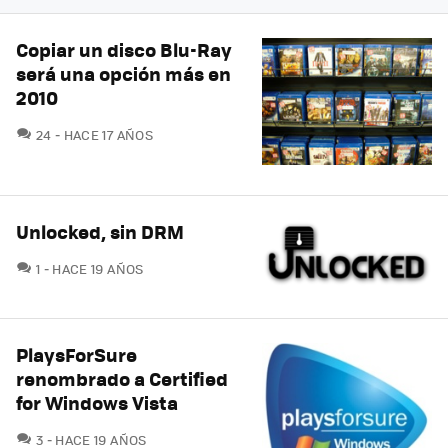
Copiar un disco Blu-Ray
será una opción más en
2010
COMENTARIOS
24
HACE 17 AÑOS
Unlocked, sin DRM
COMENTARIOS
1
HACE 19 AÑOS
PlaysForSure
renombrado a Certified
for Windows Vista
COMENTARIOS
3
HACE 19 AÑOS