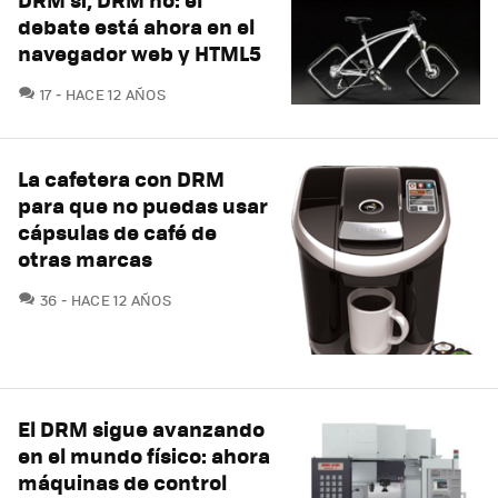
debate está ahora en el
navegador web y HTML5
COMENTARIOS
17
HACE 12 AÑOS
La cafetera con DRM
para que no puedas usar
cápsulas de café de
otras marcas
COMENTARIOS
36
HACE 12 AÑOS
El DRM sigue avanzando
en el mundo físico: ahora
máquinas de control