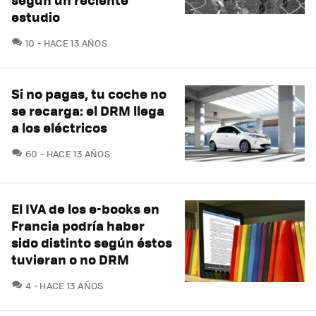
estudio
COMENTARIOS
10
HACE 13 AÑOS
Si no pagas, tu coche no
se recarga: el DRM llega
a los eléctricos
COMENTARIOS
60
HACE 13 AÑOS
El IVA de los e-books en
Francia podría haber
sido distinto según éstos
tuvieran o no DRM
COMENTARIOS
4
HACE 13 AÑOS