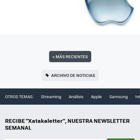
«
MÁS RECIENTES
ARCHIVO DE NOTICIAS
OTROS TEMAS:
Streaming
Análisis
Apple
Samsung
In
RECIBE "Xatakaletter", NUESTRA NEWSLETTER
SEMANAL