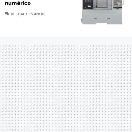
numérico
COMENTARIOS
18
HACE 13 AÑOS