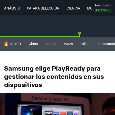
Suscríbete a
ANÁLISIS
XATAKA SELECCIÓN
CIENCIA
MOVILIDAD
HOY SE HABLA DE
AEMET
China
Sequía
Waze
Fallout
Generació
Samsung elige PlayReady para
gestionar los contenidos en sus
dispositivos