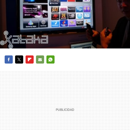
FACEBOOK
TWITTER
FLIPBOARD
E-
WHATSAPP
MAIL