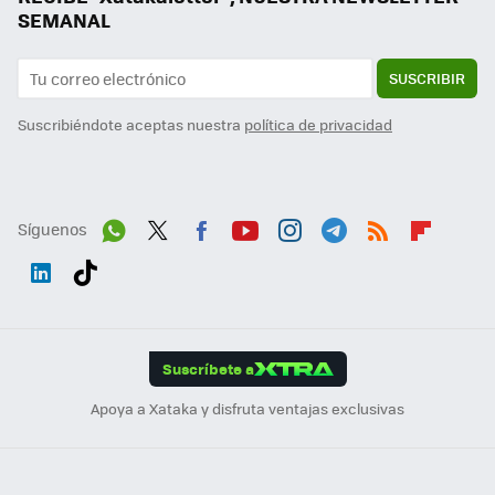
SEMANAL
SUSCRIBIR
Suscribiéndote aceptas nuestra
política de privacidad
Síguenos
Wh
Twit
Fac
You
Inst
Tele
RSS
Flip
ats
ter
ebo
tub
agr
gra
boa
Link
Tikt
App
ok
e
am
m
rd
edI
ok
Suscríbete a
n
Apoya a Xataka y disfruta ventajas exclusivas