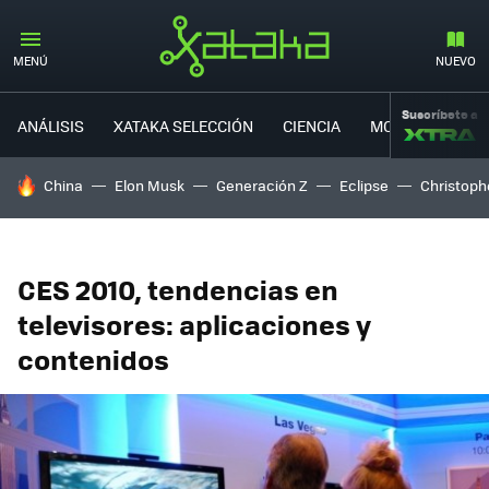
MENÚ
NUEVO
Suscríbete a
ANÁLISIS
XATAKA SELECCIÓN
CIENCIA
MOVILIDAD
HOY SE HABLA DE
China
Elon Musk
Generación Z
Eclipse
Christoph
CES 2010, tendencias en
televisores: aplicaciones y
contenidos