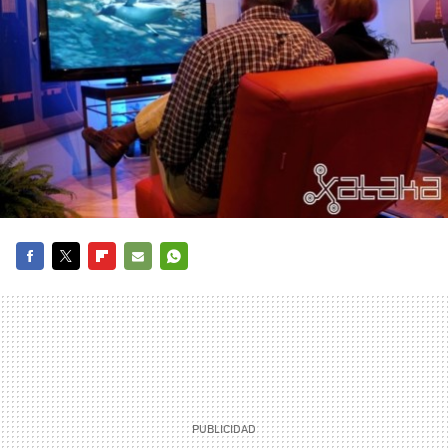
FACEBOOK
TWITTER
FLIPBOARD
E-
WHATSAPP
MAIL