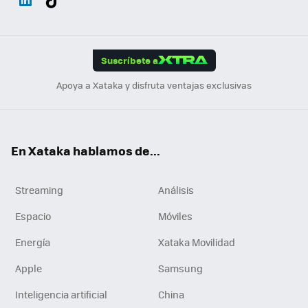
ats
ter
ebo
tub
agr
gra
boa
Link
Tikt
App
ok
e
am
m
rd
edI
ok
Suscríbete a
n
Apoya a Xataka y disfruta ventajas exclusivas
En Xataka hablamos de...
Streaming
Análisis
Espacio
Móviles
Energía
Xataka Movilidad
Apple
Samsung
Inteligencia artificial
China