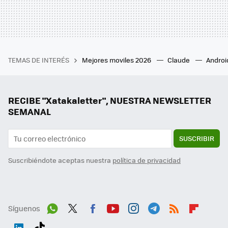
TEMAS DE INTERÉS
Mejores moviles 2026
Claude
Androi
RECIBE "Xatakaletter", NUESTRA NEWSLETTER
SEMANAL
SUSCRIBIR
Suscribiéndote aceptas nuestra
política de privacidad
Síguenos
Wh
Twit
Fac
You
Inst
Tele
RSS
Flip