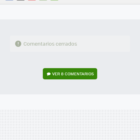
FACEBOOK
TWITTER
FLIPBOARD
E-
WHATSAPP
MAIL
Comentarios cerrados
VER
8 COMENTARIOS