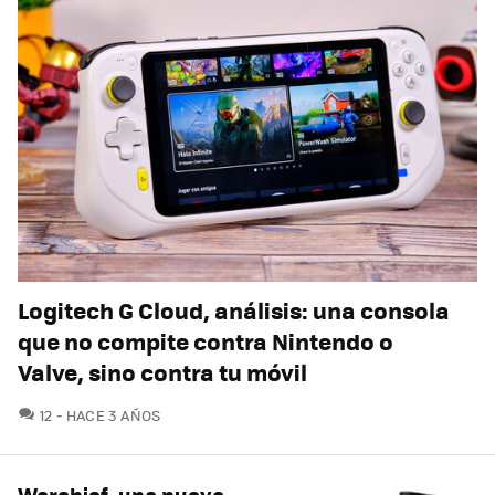
Logitech G Cloud, análisis: una consola
que no compite contra Nintendo o
Valve, sino contra tu móvil
COMENTARIOS
12
HACE 3 AÑOS
Warchief, una nueva