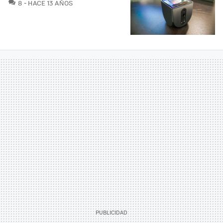
COMENTARIOS
8
HACE 13 AÑOS