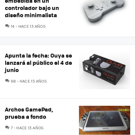
embebida en un
controlador bajo un
diseño minimalista
COMENTARIOS
14
HACE 13 AÑOS
Apunta la fecha: Ouya se
lanzará al público el 4 de
junio
COMENTARIOS
68
HACE 13 AÑOS
Archos GamePad,
prueba a fondo
COMENTARIOS
7
HACE 13 AÑOS