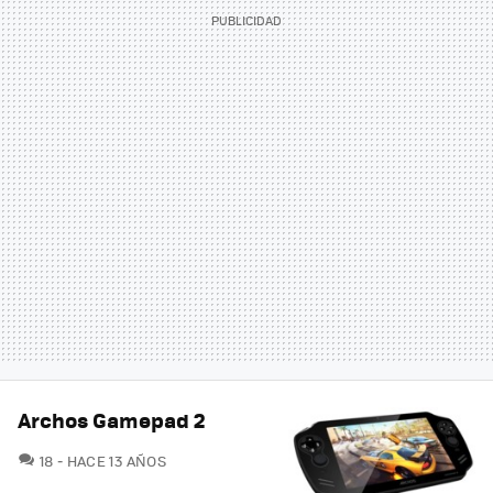
Archos Gamepad 2
COMENTARIOS
18
HACE 13 AÑOS