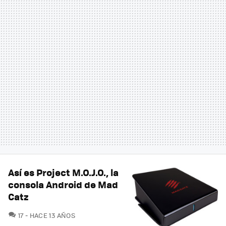
Así es Project M.O.J.O., la
consola Android de Mad
Catz
COMENTARIOS
17
HACE 13 AÑOS