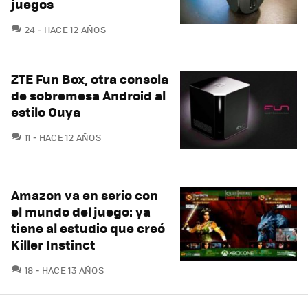
juegos
COMENTARIOS
24
HACE 12 AÑOS
ZTE Fun Box, otra consola
de sobremesa Android al
estilo Ouya
COMENTARIOS
11
HACE 12 AÑOS
Amazon va en serio con
el mundo del juego: ya
tiene al estudio que creó
Killer Instinct
COMENTARIOS
18
HACE 13 AÑOS