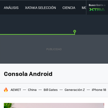
Suscríbete a
ANÁLISIS
XATAKA SELECCIÓN
CIENCIA
MOVILIDAD
Consola Android
HOY SE HABLA DE
AEMET
China
Bill Gates
Generación Z
iPhone 18