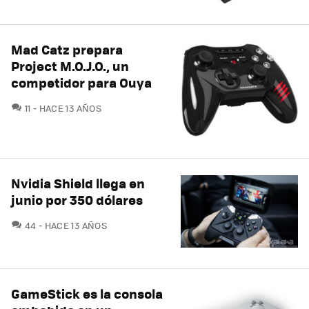
Mad Catz prepara
Project M.O.J.O., un
competidor para Ouya
COMENTARIOS
11
HACE 13 AÑOS
Nvidia Shield llega en
junio por 350 dólares
COMENTARIOS
44
HACE 13 AÑOS
GameStick es la consola