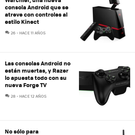
consola Android que se
atreve con controles al
estilo Kinect
COMENTARIOS
26
HACE 11 AÑOS
Las consolas Android no
están muertas, y Razer
lo apuesta todo con su
nueva Forge TV
COMENTARIOS
28
HACE 12 AÑOS
No sólo para