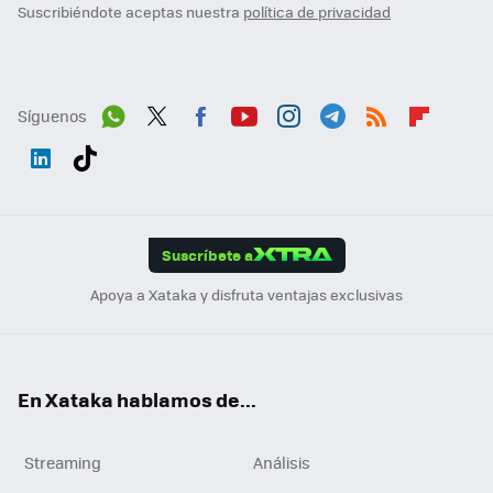
Suscribiéndote aceptas nuestra
política de privacidad
Síguenos
Wh
Twit
Fac
You
Inst
Tele
RSS
Flip
ats
ter
ebo
tub
agr
gra
boa
Link
Tikt
App
ok
e
am
m
rd
edI
ok
Suscríbete a
n
Apoya a Xataka y disfruta ventajas exclusivas
En Xataka hablamos de...
Streaming
Análisis