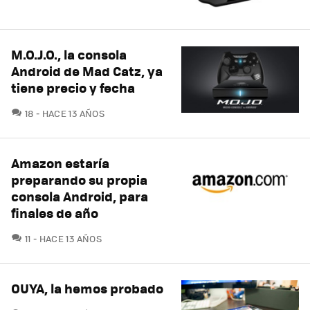
M.O.J.O., la consola
Android de Mad Catz, ya
tiene precio y fecha
COMENTARIOS
18
HACE 13 AÑOS
Amazon estaría
preparando su propia
consola Android, para
finales de año
COMENTARIOS
11
HACE 13 AÑOS
OUYA, la hemos probado