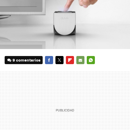
9 comentarios
FACEBOOK
TWITTER
FLIPBOARD
E-
WHATSAPP
MAIL