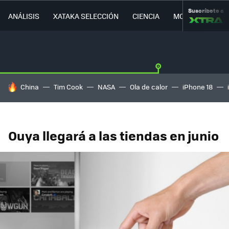
Suscríbete a
ANÁLISIS
XATAKA SELECCIÓN
CIENCIA
MOVILIDAD
HOY SE HABLA DE
China
Tim Cook
NASA
Ola de calor
iPhone 18
Ouya llegará a las tiendas en junio