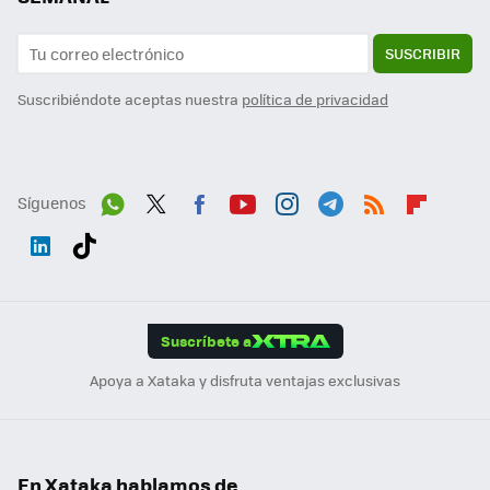
SUSCRIBIR
Suscribiéndote aceptas nuestra
política de privacidad
Síguenos
Wh
Twit
Fac
You
Inst
Tele
RSS
Flip
ats
ter
ebo
tub
agr
gra
boa
Link
Tikt
App
ok
e
am
m
rd
edI
ok
Suscríbete a
n
Apoya a Xataka y disfruta ventajas exclusivas
En Xataka hablamos de...