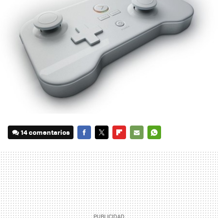
14 comentarios
FACEBOOK
TWITTER
FLIPBOARD
E-
WHATSAPP
MAIL