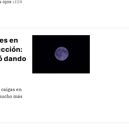
s ojos
LEER
 es en
ucción:
ó dando
 caigas en
s mucho más