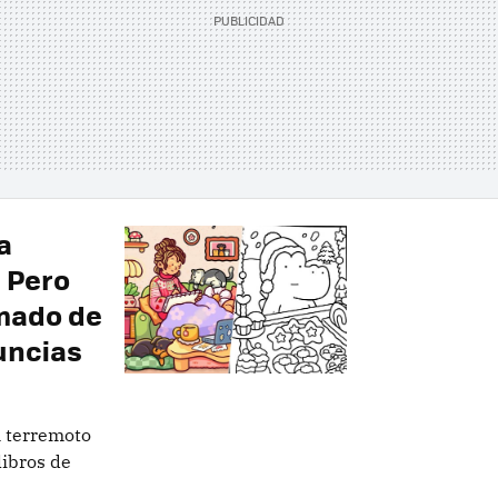
a
. Pero
amado de
uncias
n terremoto
ibros de