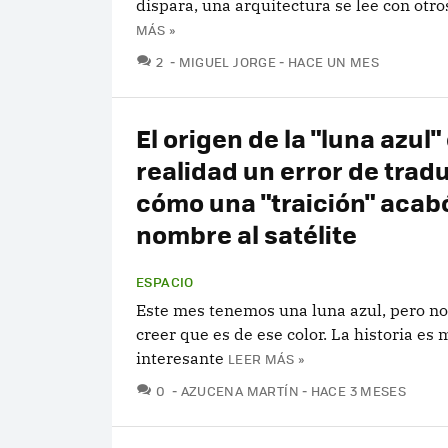
dispara, una arquitectura se lee con otro
MÁS »
COMENTARIOS
2
MIGUEL JORGE
HACE UN MES
El origen de la "luna azul"
realidad un error de trad
cómo una "traición" acab
nombre al satélite
ESPACIO
Este mes tenemos una luna azul, pero no
creer que es de ese color. La historia e
interesante
LEER MÁS »
COMENTARIOS
0
AZUCENA MARTÍN
HACE 3 MESES