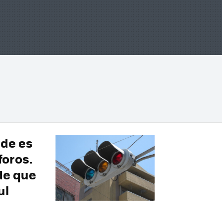
rde es
foros.
de que
ul