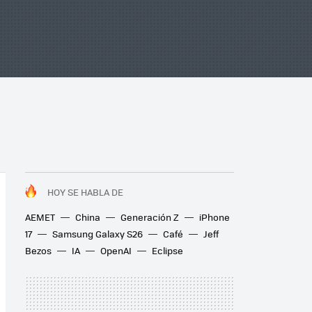
HOY SE HABLA DE
AEMET
China
Generación Z
iPhone
17
Samsung Galaxy S26
Café
Jeff
Bezos
IA
OpenAI
Eclipse