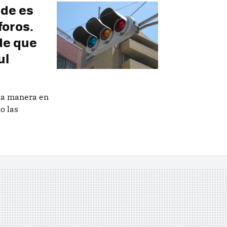
rde es
foros.
de que
ul
la manera en
o las