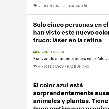
COMENTARIOS
3
JOHN TONES
HACE UN AÑO
Solo cinco personas en e
han visto este nuevo color
truco: láser en la retina
MEDICINA Y SALUD
Bienvenido al mundo, nuevo color “olo”.
COMENTARIOS
4
JOSE GARCÍA
HACE UN AÑO
El color azul está
sorprendentemente ause
animales y plantas. Tien
buen motivo para esquiva