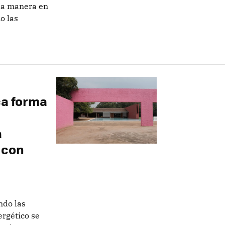
la manera en
o las
ca forma
a
 con
ndo las
ergético se