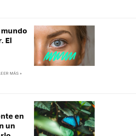
l mundo
. El
LEER MÁS »
nte en
en un
rlo