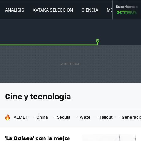
Suscríbete a
ANÁLISIS
XATAKA SELECCIÓN
CIENCIA
MOVILIDAD
Cine y tecnología
HOY SE HABLA DE
AEMET
China
Sequía
Waze
Fallout
Generaci
'La Odisea' con la mejor