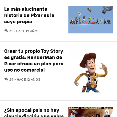
La más alucinante
historia de Pixar es la
suya propia
COMENTARIOS
41
HACE 12 AÑOS
Crear tu propio Toy Story
es gratis: RenderMan de
Pixar ofrece un plan para
uso no comercial
COMENTARIOS
24
HACE 12 AÑOS
¿Sin apocalipsis no hay
ciencia-ficción que valga