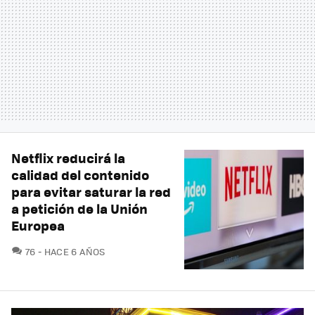
Netflix reducirá la
calidad del contenido
para evitar saturar la red
a petición de la Unión
Europea
COMENTARIOS
76
HACE 6 AÑOS