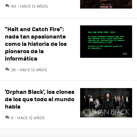
COMENTARIOS
40
HACE 12 AÑOS
"Halt and Catch Fire":
nada tan apasionante
como la historia de los
pioneros de la
informática
COMENTARIOS
26
HACE 12 AÑOS
'Orphan Black', los clones
de los que todo el mundo
habla
COMENTARIOS
6
HACE 12 AÑOS