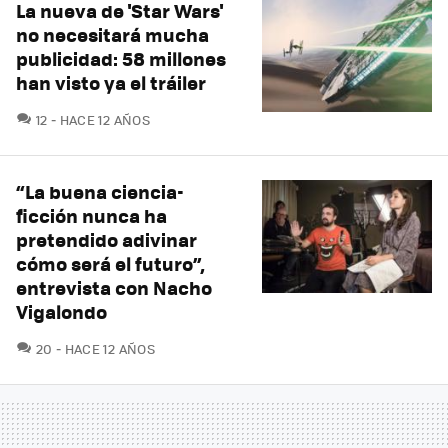
La nueva de 'Star Wars'
no necesitará mucha
publicidad: 58 millones
han visto ya el tráiler
COMENTARIOS
12
HACE 12 AÑOS
“La buena ciencia-
ficción nunca ha
pretendido adivinar
cómo será el futuro”,
entrevista con Nacho
Vigalondo
COMENTARIOS
20
HACE 12 AÑOS