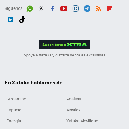
Síguenos
Wh
Twit
Fac
You
Inst
Tele
RSS
Flip
ats
ter
ebo
tub
agr
gra
boa
Link
Tikt
App
ok
e
am
m
rd
edI
ok
Suscríbete a
n
Apoya a Xataka y disfruta ventajas exclusivas
En Xataka hablamos de...
Streaming
Análisis
Espacio
Móviles
Energía
Xataka Movilidad