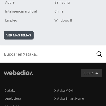
Apple
Samsung
Inteligencia artificial
China
Empleo
Windows 11
VER MÁS TEMAS
BUSCA
SUBIR
Xataka
Xataka Móvil
Applesfera
Xataka Smart Home