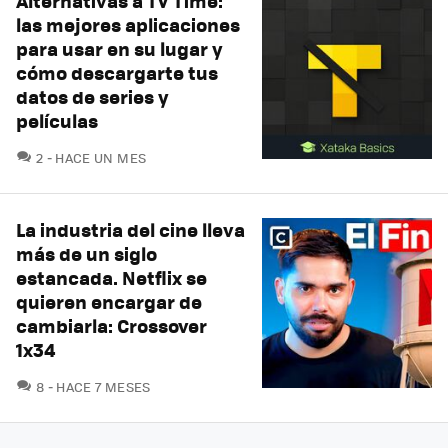
Alternativas a TV Time:
las mejores aplicaciones
para usar en su lugar y
cómo descargarte tus
datos de series y
películas
COMENTARIOS
2
HACE UN MES
La industria del cine lleva
más de un siglo
estancada. Netflix se
quieren encargar de
cambiarla: Crossover
1x34
COMENTARIOS
8
HACE 7 MESES