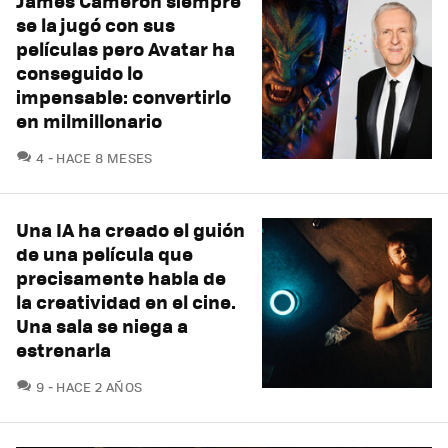
James Cameron siempre
se la jugó con sus
películas pero Avatar ha
conseguido lo
impensable: convertirlo
en milmillonario
COMENTARIOS
4
HACE 8 MESES
Una IA ha creado el guión
de una película que
precisamente habla de
la creatividad en el cine.
Una sala se niega a
estrenarla
COMENTARIOS
9
HACE 2 AÑOS