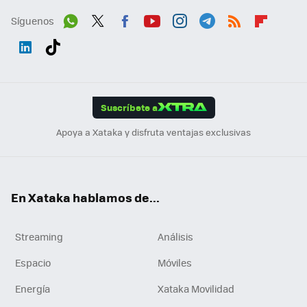
Síguenos
Wh
Twit
Fac
You
Inst
Tele
RSS
Flip
ats
ter
ebo
tub
agr
gra
boa
Link
Tikt
App
ok
e
am
m
rd
edI
ok
Suscríbete a
n
Apoya a Xataka y disfruta ventajas exclusivas
En Xataka hablamos de...
Streaming
Análisis
Espacio
Móviles
Energía
Xataka Movilidad