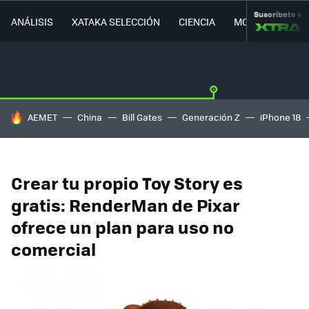
Suscríbete a
ANÁLISIS
XATAKA SELECCIÓN
CIENCIA
MOVILIDAD
HOY SE HABLA DE
AEMET
China
Bill Gates
Generación Z
iPhone 18
Crear tu propio Toy Story es
gratis: RenderMan de Pixar
ofrece un plan para uso no
comercial