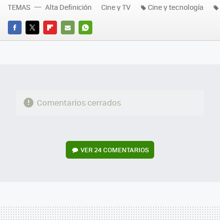
TEMAS
Alta Definición
Cine y TV
Cine y tecnología
FACEBOOK
TWITTER
FLIPBOARD
E-
WHATSAPP
MAIL
Comentarios cerrados
VER
24 COMENTARIOS