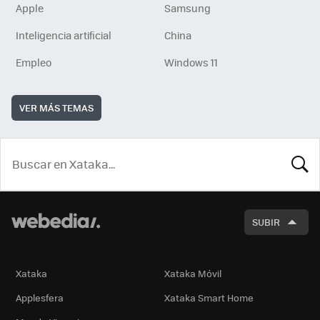
Apple
Samsung
Inteligencia artificial
China
Empleo
Windows 11
VER MÁS TEMAS
BUSCA
SUBIR
Xataka
Xataka Móvil
Applesfera
Xataka Smart Home