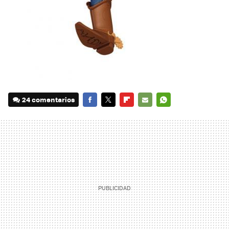
24 comentarios
FACEBOOK
TWITTER
FLIPBOARD
E-
WHATSAPP
MAIL