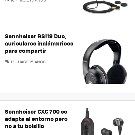
Sennheiser RS119 Duo,
auriculares inalámbricos
para compartir
COMENTARIOS
12
HACE 15 AÑOS
Sennheiser CXC 700 se
adapta al entorno pero
no a tu bolsillo