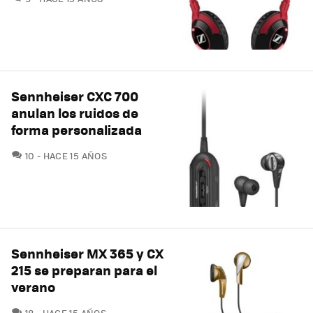
Sennheiser CXC 700
anulan los ruidos de
forma personalizada
COMENTARIOS
10
HACE 15 AÑOS
Sennheiser MX 365 y CX
215 se preparan para el
verano
COMENTARIOS
18
HACE 15 AÑOS