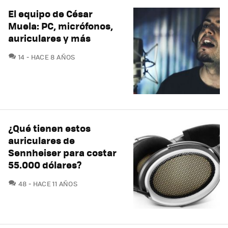
El equipo de César
Muela: PC, micrófonos,
auriculares y más
COMENTARIOS
14
HACE 8 AÑOS
¿Qué tienen estos
auriculares de
Sennheiser para costar
55.000 dólares?
COMENTARIOS
48
HACE 11 AÑOS