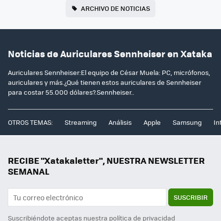
ARCHIVO DE NOTICIAS
Noticias de Auriculares Sennheiser en Xataka
Auriculares Sennheiser:El equipo de César Muela: PC, micrófonos,
auriculares y más.¿Qué tienen estos auriculares de Sennheiser
para costar 55.000 dólares?.Sennheiser..
OTROS TEMAS:
Streaming
Análisis
Apple
Samsung
In
RECIBE "Xatakaletter", NUESTRA NEWSLETTER
SEMANAL
SUSCRIBIR
Suscribiéndote aceptas nuestra
política de privacidad