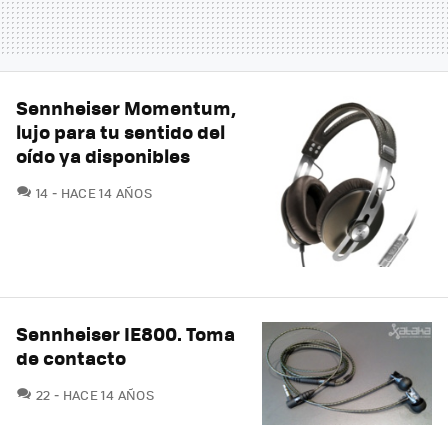
Sennheiser Momentum,
lujo para tu sentido del
oído ya disponibles
COMENTARIOS
14
HACE 14 AÑOS
Sennheiser IE800. Toma
de contacto
COMENTARIOS
22
HACE 14 AÑOS