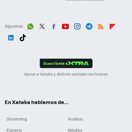
Síguenos
Wh
Twit
Fac
You
Inst
Tele
RSS
Flip
ats
ter
ebo
tub
agr
gra
boa
Link
Tikt
App
ok
e
am
m
rd
edI
ok
Suscríbete a
n
Apoya a Xataka y disfruta ventajas exclusivas
En Xataka hablamos de...
Streaming
Análisis
Espacio
Móviles