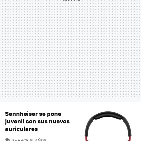
Sennheiser se pone
juvenil con sus nuevos
auriculares
COMENTARIOS
9
HACE 15 AÑOS