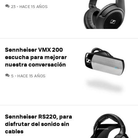
COMENTARIOS
23
HACE 15 AÑOS
Sennheiser VMX 200
escucha para mejorar
nuestra conversación
COMENTARIOS
5
HACE 15 AÑOS
Sennheiser RS220, para
disfrutar del sonido sin
cables