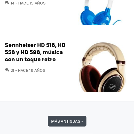
COMENTARIOS
14
HACE 15 AÑOS
Sennheiser HD 518, HD
558 y HD 598, música
con un toque retro
COMENTARIOS
21
HACE 16 AÑOS
MÁS ANTIGUAS
»