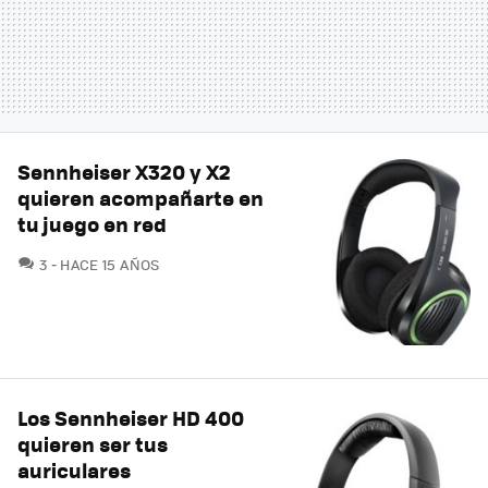
Sennheiser X320 y X2
quieren acompañarte en
tu juego en red
COMENTARIOS
3
HACE 15 AÑOS
Los Sennheiser HD 400
quieren ser tus
auriculares