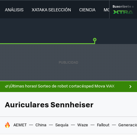
Suscríbete a
ANÁLISIS
XATAKA SELECCIÓN
CIENCIA
MOVILIDAD
🌿¡Últimas horas! Sorteo de robot cortacésped Mova ViAX
Auriculares Sennheiser
HOY SE HABLA DE
AEMET
China
Sequía
Waze
Fallout
Generaci