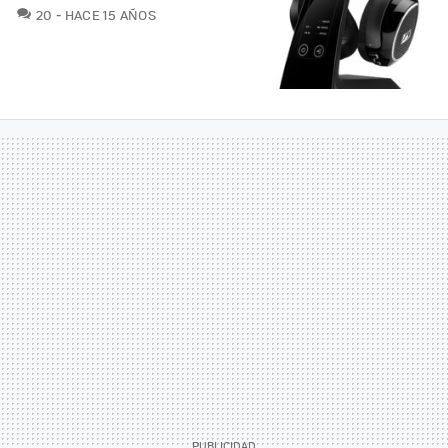
COMENTARIOS
20
HACE 15 AÑOS