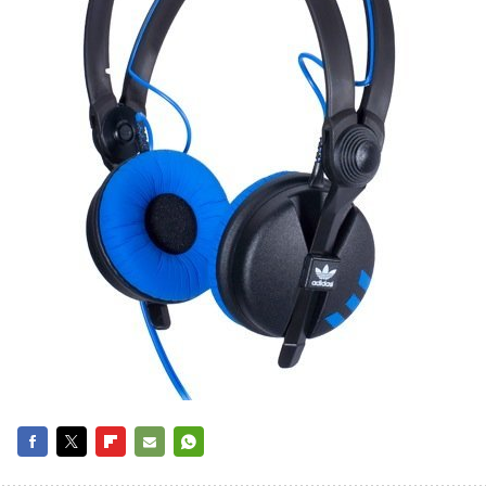
FACEBOOK
TWITTER
FLIPBOARD
E-
WHATSAPP