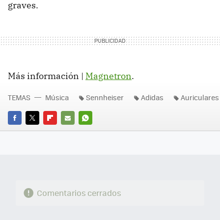
graves.
Más información |
Magnetron
.
TEMAS
Música
Sennheiser
Adidas
Auriculares
FACEBOOK
TWITTER
FLIPBOARD
E-
WHATSAPP
MAIL
Comentarios cerrados