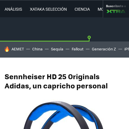
Suscríbete a
ANÁLISIS
XATAKA SELECCIÓN
CIENCIA
MOVILIDAD
HOY SE HABLA DE
AEMET
China
Sequía
Fallout
Generación Z
iP
Sennheiser HD 25 Originals
Adidas, un capricho personal