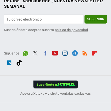
RECIBE "Xatakaletter", NUESTRA NEWSLETTER
SEMANAL
SUSCRIBIR
Suscribiéndote aceptas nuestra
política de privacidad
Síguenos
Wh
Twit
Fac
You
Inst
Tele
RSS
Flip
ats
ter
ebo
tub
agr
gra
boa
Link
Tikt
App
ok
e
am
m
rd
edI
ok
Suscríbete a
n
Apoya a Xataka y disfruta ventajas exclusivas