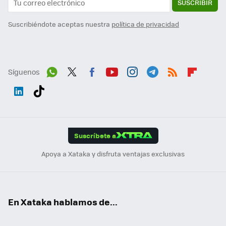
SUSCRIBIR
Suscribiéndote aceptas nuestra
política de privacidad
Síguenos
Wh
Twit
Fac
You
Inst
Tele
RSS
Flip
ats
ter
ebo
tub
agr
gra
boa
Link
Tikt
App
ok
e
am
m
rd
edI
ok
Suscríbete a
n
Apoya a Xataka y disfruta ventajas exclusivas
En Xataka hablamos de...