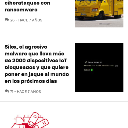
ciberataques con
ransomware
COMENTARIOS
26
HACE 7 AÑOS
Silex, el agresivo
malware que lleva más
de 2000 dispositivos IoT
bloqueados y que quiere
poner en jaque al mundo
en los próximos días
COMENTARIOS
71
HACE 7 AÑOS