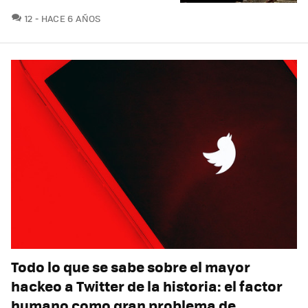
COMENTARIOS
12
HACE 6 AÑOS
Todo lo que se sabe sobre el mayor
hackeo a Twitter de la historia: el factor
humano como gran problema de