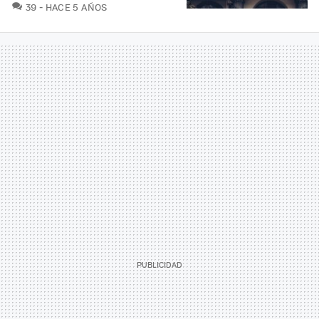
COMENTARIOS
39
HACE 5 AÑOS