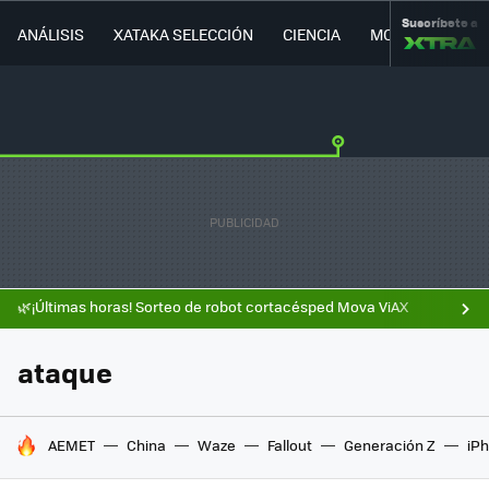
Suscríbete a
ANÁLISIS
XATAKA SELECCIÓN
CIENCIA
MOVILIDAD
🌿¡Últimas horas! Sorteo de robot cortacésped Mova ViAX
ataque
HOY SE HABLA DE
AEMET
China
Waze
Fallout
Generación Z
iPh