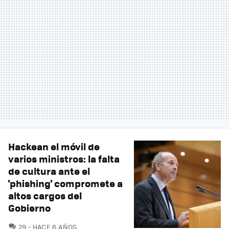
Hackean el móvil de
varios ministros: la falta
de cultura ante el
'phishing' compromete a
altos cargos del
Gobierno
COMENTARIOS
29
HACE 6 AÑOS