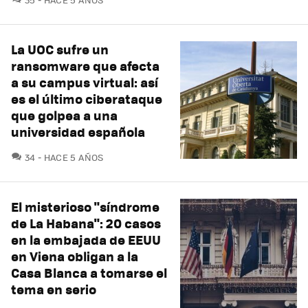
La UOC sufre un
ransomware que afecta
a su campus virtual: así
es el último ciberataque
que golpea a una
universidad española
COMENTARIOS
34
HACE 5 AÑOS
El misterioso "síndrome
de La Habana": 20 casos
en la embajada de EEUU
en Viena obligan a la
Casa Blanca a tomarse el
tema en serio