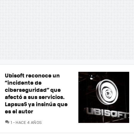
Ubisoft reconoce un
“incidente de
ciberseguridad” que
afectó a sus servicios.
Lapsus$ ya insinúa que
es el autor
COMENTARIOS
1
HACE 4 AÑOS