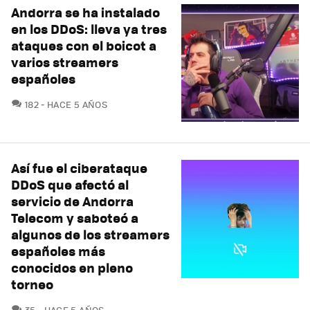
Andorra se ha instalado
en los DDoS: lleva ya tres
ataques con el boicot a
varios streamers
españoles
COMENTARIOS
182
HACE 5 AÑOS
Así fue el ciberataque
DDoS que afectó al
servicio de Andorra
Telecom y saboteó a
algunos de los streamers
españoles más
conocidos en pleno
torneo
COMENTARIOS
35
HACE 5 AÑOS