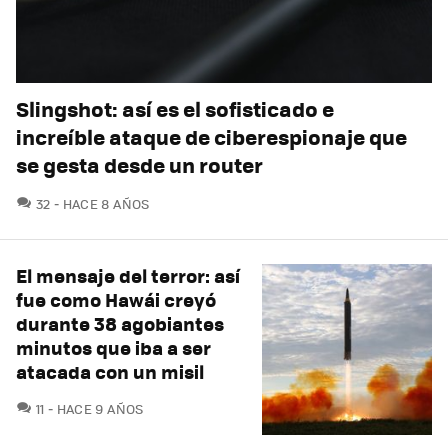
Slingshot: así es el sofisticado e
increíble ataque de ciberespionaje que
se gesta desde un router
COMENTARIOS
32
HACE 8 AÑOS
El mensaje del terror: así
fue como Hawái creyó
durante 38 agobiantes
minutos que iba a ser
atacada con un misil
COMENTARIOS
11
HACE 9 AÑOS