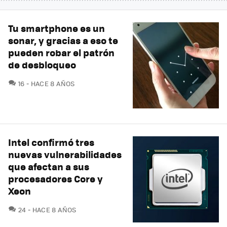
Tu smartphone es un
sonar, y gracias a eso te
pueden robar el patrón
de desbloqueo
COMENTARIOS
16
HACE 8 AÑOS
Intel confirmó tres
nuevas vulnerabilidades
que afectan a sus
procesadores Core y
Xeon
COMENTARIOS
24
HACE 8 AÑOS