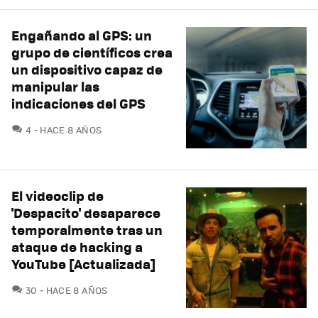
Engañando al GPS: un
grupo de científicos crea
un dispositivo capaz de
manipular las
indicaciones del GPS
COMENTARIOS
4
HACE 8 AÑOS
El videoclip de
'Despacito' desaparece
temporalmente tras un
ataque de hacking a
YouTube [Actualizada]
COMENTARIOS
30
HACE 8 AÑOS