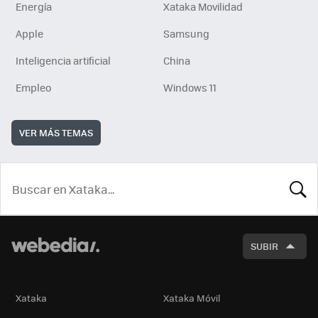
Energía
Xataka Movilidad
Apple
Samsung
Inteligencia artificial
China
Empleo
Windows 11
VER MÁS TEMAS
BUSCA
SUBIR
Xataka
Xataka Móvil