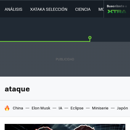
Suscríbete a
ANÁLISIS
XATAKA SELECCIÓN
CIENCIA
MOVILIDAD
ataque
HOY SE HABLA DE
China
Elon Musk
IA
Eclipse
Miniserie
Japón