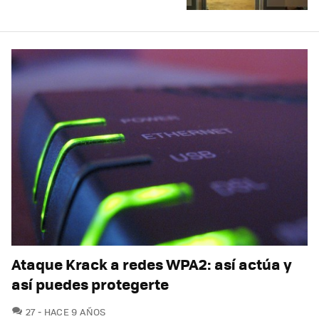
Ataque Krack a redes WPA2: así actúa y
así puedes protegerte
COMENTARIOS
27
HACE 9 AÑOS