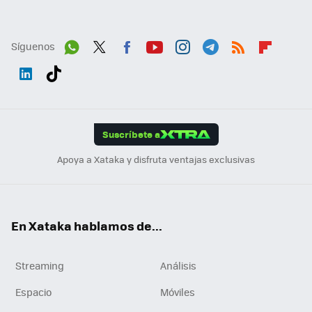
Síguenos
Wh
Twit
Fac
You
Inst
Tele
RSS
Flip
ats
ter
ebo
tub
agr
gra
boa
Link
Tikt
App
ok
e
am
m
rd
edI
ok
Suscríbete a
n
Apoya a Xataka y disfruta ventajas exclusivas
En Xataka hablamos de...
Streaming
Análisis
Espacio
Móviles