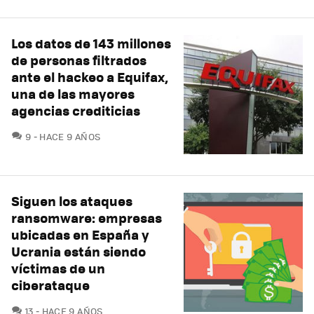
Los datos de 143 millones
de personas filtrados
ante el hackeo a Equifax,
una de las mayores
agencias crediticias
COMENTARIOS
9
HACE 9 AÑOS
Siguen los ataques
ransomware: empresas
ubicadas en España y
Ucrania están siendo
víctimas de un
ciberataque
COMENTARIOS
13
HACE 9 AÑOS