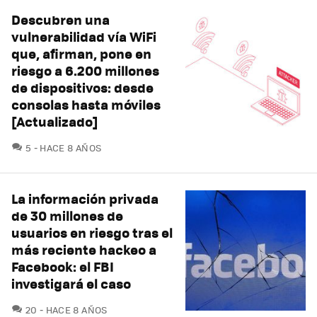
Descubren una
vulnerabilidad vía WiFi
que, afirman, pone en
riesgo a 6.200 millones
de dispositivos: desde
consolas hasta móviles
[Actualizado]
COMENTARIOS
5
HACE 8 AÑOS
La información privada
de 30 millones de
usuarios en riesgo tras el
más reciente hackeo a
Facebook: el FBI
investigará el caso
COMENTARIOS
20
HACE 8 AÑOS