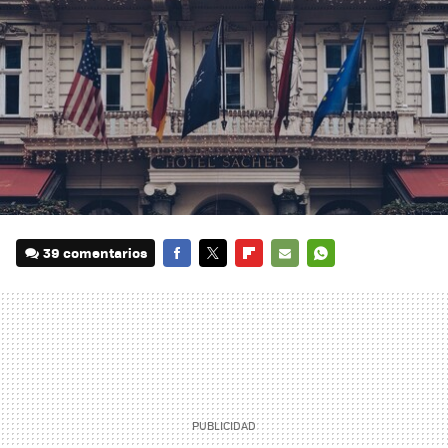
39 comentarios
FACEBOOK
TWITTER
FLIPBOARD
E-
WHATSAPP
MAIL