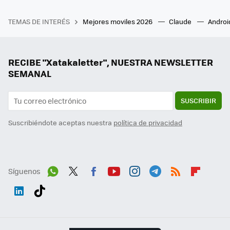
TEMAS DE INTERÉS
Mejores moviles 2026
Claude
Androi
RECIBE "Xatakaletter", NUESTRA NEWSLETTER
SEMANAL
SUSCRIBIR
Suscribiéndote aceptas nuestra
política de privacidad
Síguenos
Wh
Twit
Fac
You
Inst
Tele
RSS
Flip
ats
ter
ebo
tub
agr
gra
boa
Link
Tikt
App
ok
e
am
m
rd
edI
ok