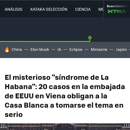
Suscríbete a
ANÁLISIS
XATAKA SELECCIÓN
CIENCIA
MOVILIDAD
HOY SE HABLA DE
China
Elon Musk
IA
Eclipse
Miniserie
Japón
El misterioso "síndrome de La
Habana": 20 casos en la embajada
de EEUU en Viena obligan a la
Casa Blanca a tomarse el tema en
serio