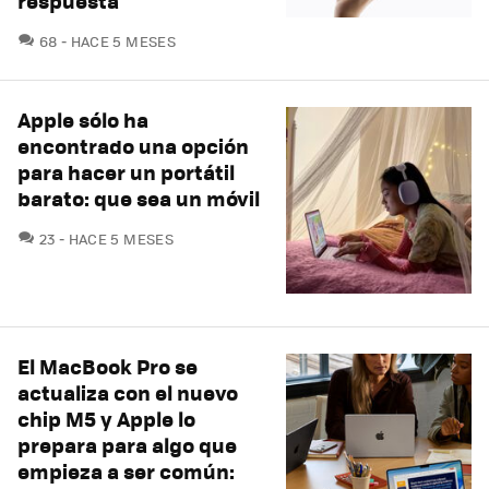
respuesta
COMENTARIOS
68
HACE 5 MESES
Apple sólo ha
encontrado una opción
para hacer un portátil
barato: que sea un móvil
COMENTARIOS
23
HACE 5 MESES
El MacBook Pro se
actualiza con el nuevo
chip M5 y Apple lo
prepara para algo que
empieza a ser común: