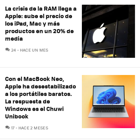
La crisis de la RAM llega a
Apple: sube el precio de
los iPad, Mac y más
productos en un 20% de
media
COMENTARIOS
24
HACE UN MES
Con el MacBook Neo,
Apple ha desestabilizado
a los portátiles baratos.
La respuesta de
Windows es el Chuwi
Unibook
COMENTARIOS
17
HACE 2 MESES