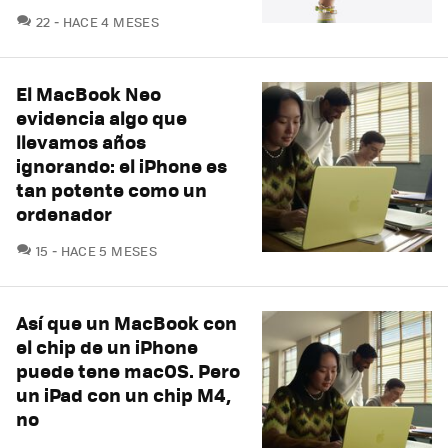
COMENTARIOS
22
HACE 4 MESES
El MacBook Neo
evidencia algo que
llevamos años
ignorando: el iPhone es
tan potente como un
ordenador
COMENTARIOS
15
HACE 5 MESES
Así que un MacBook con
el chip de un iPhone
puede tene macOS. Pero
un iPad con un chip M4,
no