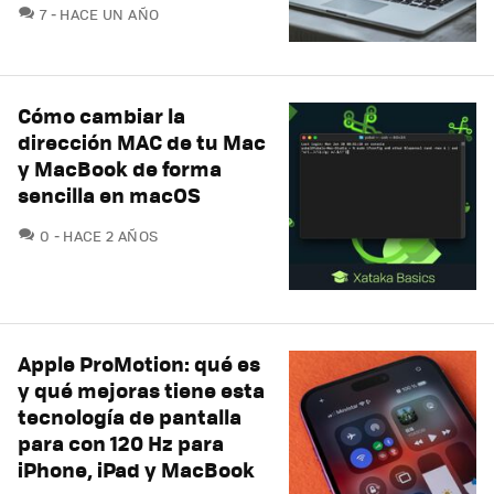
COMENTARIOS
7
HACE UN AÑO
Cómo cambiar la
dirección MAC de tu Mac
y MacBook de forma
sencilla en macOS
COMENTARIOS
0
HACE 2 AÑOS
Apple ProMotion: qué es
y qué mejoras tiene esta
tecnología de pantalla
para con 120 Hz para
iPhone, iPad y MacBook