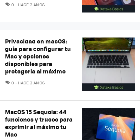
COMENTARIOS
0
HACE 2 AÑOS
Privacidad en macOS:
guía para configurar tu
Mac y opciones
disponibles para
protegerla al máximo
COMENTARIOS
0
HACE 2 AÑOS
MacOS 15 Sequoia: 44
funciones y trucos para
exprimir al máximo tu
Mac