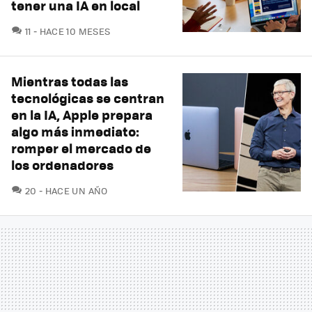
tener una IA en local
COMENTARIOS
11
HACE 10 MESES
Mientras todas las
tecnológicas se centran
en la IA, Apple prepara
algo más inmediato:
romper el mercado de
los ordenadores
COMENTARIOS
20
HACE UN AÑO