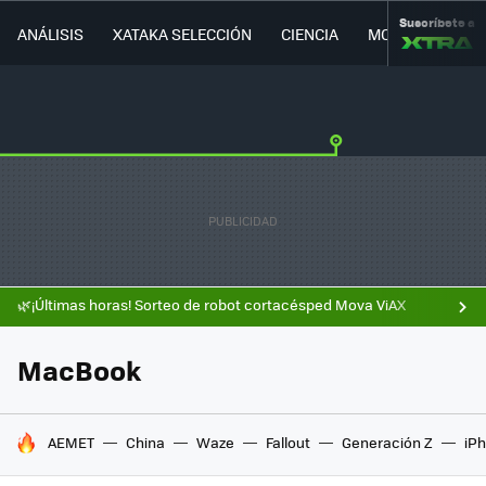
Suscríbete a
ANÁLISIS
XATAKA SELECCIÓN
CIENCIA
MOVILIDAD
🌿¡Últimas horas! Sorteo de robot cortacésped Mova ViAX
MacBook
HOY SE HABLA DE
AEMET
China
Waze
Fallout
Generación Z
iPh