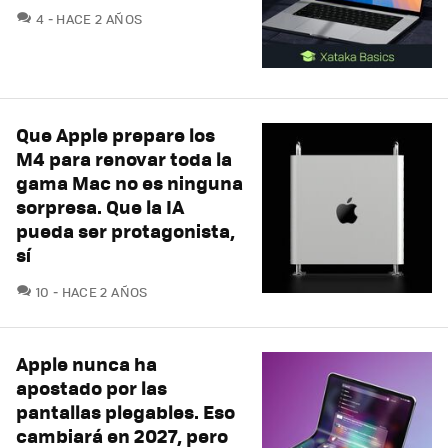
COMENTARIOS
4
HACE 2 AÑOS
Que Apple prepare los
M4 para renovar toda la
gama Mac no es ninguna
sorpresa. Que la IA
pueda ser protagonista,
sí
COMENTARIOS
10
HACE 2 AÑOS
Apple nunca ha
apostado por las
pantallas plegables. Eso
cambiará en 2027, pero