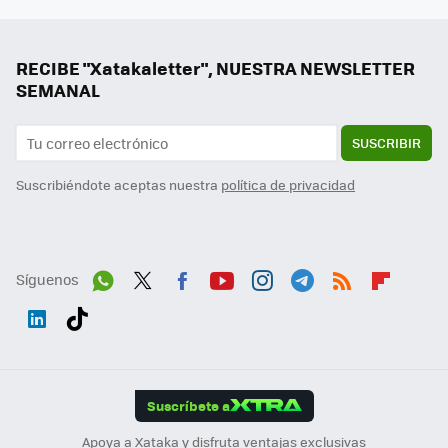
RECIBE "Xatakaletter", NUESTRA NEWSLETTER
SEMANAL
SUSCRIBIR
Suscribiéndote aceptas nuestra
política de privacidad
Síguenos
Wh
Twit
Fac
You
Inst
Tele
RSS
Flip
ats
ter
ebo
tub
agr
gra
boa
Link
Tikt
App
ok
e
am
m
rd
edI
ok
Suscríbete a
n
Apoya a Xataka y disfruta ventajas exclusivas