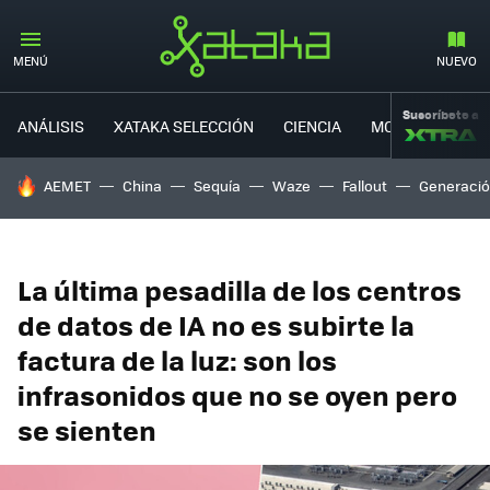
MENÚ
NUEVO
Suscríbete a
ANÁLISIS
XATAKA SELECCIÓN
CIENCIA
MOVILIDAD
HOY SE HABLA DE
AEMET
China
Sequía
Waze
Fallout
Generació
La última pesadilla de los centros
de datos de IA no es subirte la
factura de la luz: son los
infrasonidos que no se oyen pero
se sienten