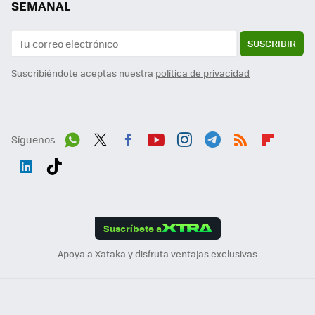
SEMANAL
SUSCRIBIR
Suscribiéndote aceptas nuestra
política de privacidad
Síguenos
Wh
Twit
Fac
You
Inst
Tele
RSS
Flip
ats
ter
ebo
tub
agr
gra
boa
Link
Tikt
App
ok
e
am
m
rd
edI
ok
Suscríbete a
n
Apoya a Xataka y disfruta ventajas exclusivas