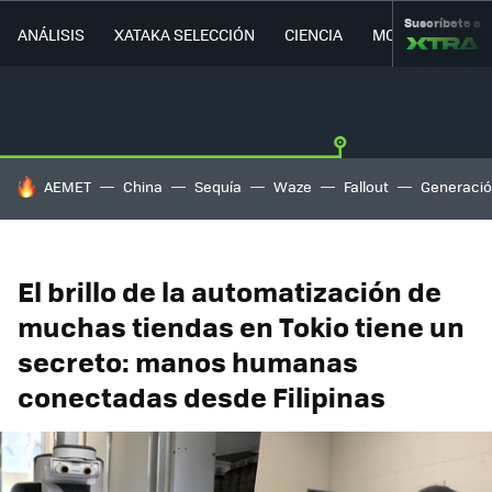
Suscríbete a
ANÁLISIS
XATAKA SELECCIÓN
CIENCIA
MOVILIDAD
HOY SE HABLA DE
AEMET
China
Sequía
Waze
Fallout
Generació
El brillo de la automatización de
muchas tiendas en Tokio tiene un
secreto: manos humanas
conectadas desde Filipinas