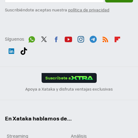
Suscribiéndote aceptas nuestra
política de privacidad
Síguenos
Wh
Twit
Fac
You
Inst
Tele
RSS
Flip
ats
ter
ebo
tub
agr
gra
boa
Link
Tikt
App
ok
e
am
m
rd
edI
ok
Suscríbete a
n
Apoya a Xataka y disfruta ventajas exclusivas
En Xataka hablamos de...
Streaming
Análisis