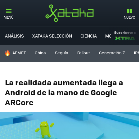
MENÚ
NUEVO
Suscríbete a
ANÁLISIS
XATAKA SELECCIÓN
CIENCIA
MOVILIDAD
HOY SE HABLA DE
AEMET
China
Sequía
Fallout
Generación Z
iP
La realidada aumentada llega a
Android de la mano de Google
ARCore