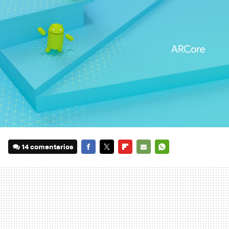
14 comentarios
FACEBOOK
TWITTER
FLIPBOARD
E-
WHATSAPP
MAIL