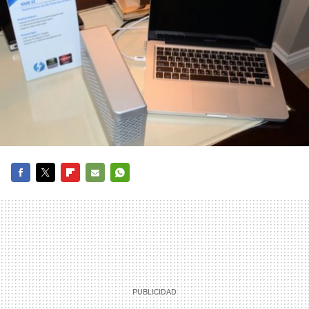
FACEBOOK
TWITTER
FLIPBOARD
E-
WHATSAPP
MAIL