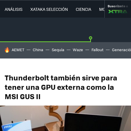
Suscríbete a
ANÁLISIS
XATAKA SELECCIÓN
CIENCIA
MOVILIDAD
HOY SE HABLA DE
AEMET
China
Sequía
Waze
Fallout
Generació
Thunderbolt también sirve para
tener una GPU externa como la
MSI GUS II