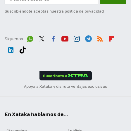
Suscribiéndote aceptas nuestra
política de privacidad
Síguenos
Wh
Twit
Fac
You
Inst
Tele
RSS
Flip
ats
ter
ebo
tub
agr
gra
boa
Link
Tikt
App
ok
e
am
m
rd
edI
ok
Suscríbete a
n
Apoya a Xataka y disfruta ventajas exclusivas
En Xataka hablamos de...
Streaming
Análisis