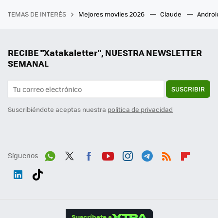
TEMAS DE INTERÉS
Mejores moviles 2026
Claude
Androi
RECIBE "Xatakaletter", NUESTRA NEWSLETTER
SEMANAL
SUSCRIBIR
Suscribiéndote aceptas nuestra
política de privacidad
Síguenos
Wh
Twit
Fac
You
Inst
Tele
RSS
Flip
ats
ter
ebo
tub
agr
gra
boa
Link
Tikt
App
ok
e
am
m
rd
edI
ok
Suscríbete a