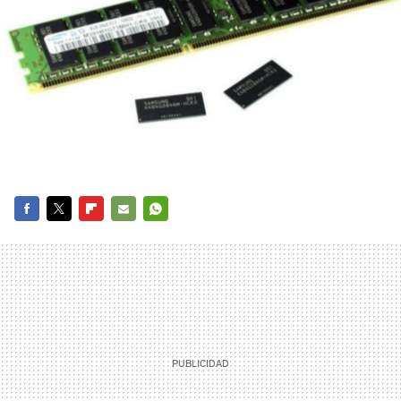
FACEBOOK
TWITTER
FLIPBOARD
E-
WHATSAPP
MAIL