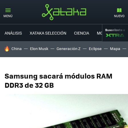
MENÚ
NUEVO
Suscríbete a
ANÁLISIS
XATAKA SELECCIÓN
CIENCIA
MOVILIDAD
HOY SE HABLA DE
China
Elon Musk
Generación Z
Eclipse
Mapa
Samsung sacará módulos RAM
DDR3 de 32 GB