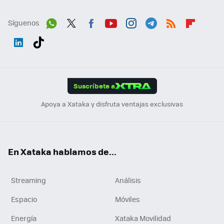
Síguenos
Wh
Twit
Fac
You
Inst
Tele
RSS
Flip
ats
ter
ebo
tub
agr
gra
boa
Link
Tikt
App
ok
e
am
m
rd
edI
ok
Suscríbete a
n
Apoya a Xataka y disfruta ventajas exclusivas
En Xataka hablamos de...
Streaming
Análisis
Espacio
Móviles
Energía
Xataka Movilidad