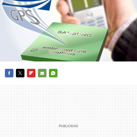
FACEBOOK
TWITTER
FLIPBOARD
E-
WHATSAPP
MAIL