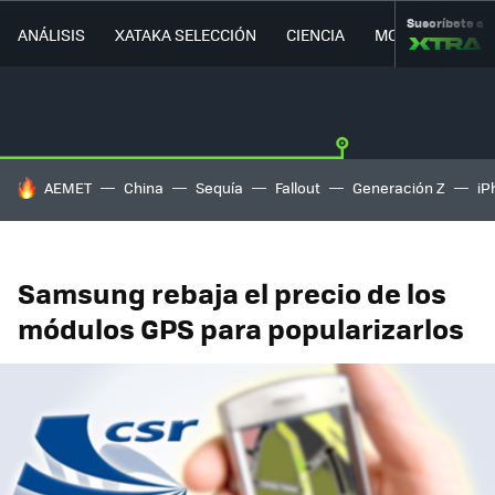
Suscríbete a
ANÁLISIS
XATAKA SELECCIÓN
CIENCIA
MOVILIDAD
HOY SE HABLA DE
AEMET
China
Sequía
Fallout
Generación Z
iP
Samsung rebaja el precio de los
módulos GPS para popularizarlos