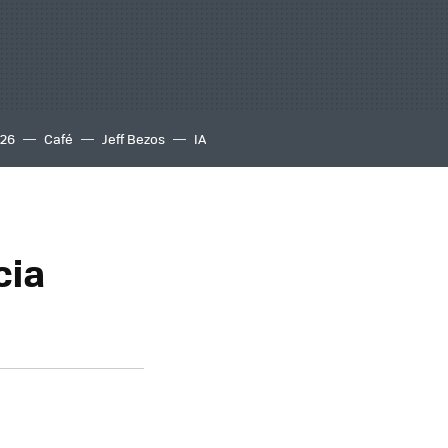
S26
Café
Jeff Bezos
IA
cia