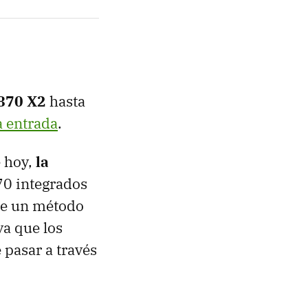
870 X2
hasta
a entrada
.
e hoy,
la
70 integrados
ste un método
ya que los
 pasar a través