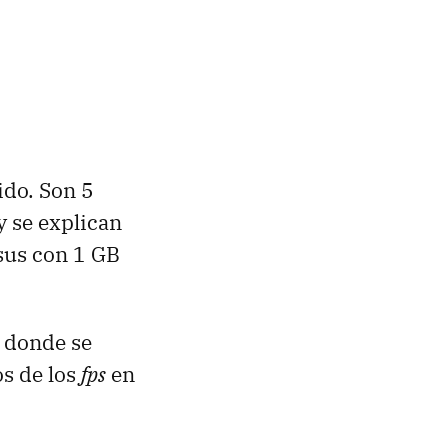
pido. Son 5
y se explican
sus con 1 GB
, donde se
os de los
fps
en