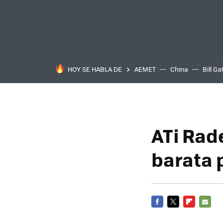
HOY SE HABLA DE
AEMET
China
Bill Ga
ATi Rad
barata 
FACEBOOK
TWITTER
FLIPBOARD
E-