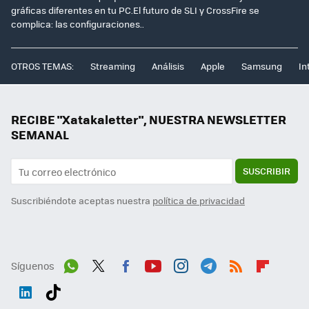
gráficas diferentes en tu PC.El futuro de SLI y CrossFire se
complica: las configuraciones..
OTROS TEMAS:
Streaming
Análisis
Apple
Samsung
In
RECIBE "Xatakaletter", NUESTRA NEWSLETTER
SEMANAL
SUSCRIBIR
Suscribiéndote aceptas nuestra
política de privacidad
Síguenos
Wh
Twit
Fac
You
Inst
Tele
RSS
Flip
ats
ter
ebo
tub
agr
gra
boa