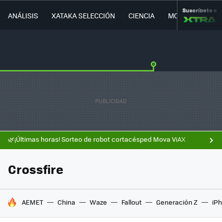
Suscríbete a
ANÁLISIS
XATAKA SELECCIÓN
CIENCIA
MOVILIDAD
🌿¡Últimas horas! Sorteo de robot cortacésped Mova ViAX
Crossfire
HOY SE HABLA DE
AEMET
China
Waze
Fallout
Generación Z
iPh