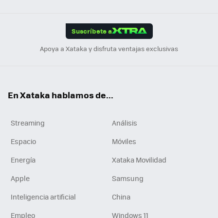
Link
Tikt
App
ok
e
am
m
rd
edI
ok
Suscríbete a
n
Apoya a Xataka y disfruta ventajas exclusivas
En Xataka hablamos de...
Streaming
Análisis
Espacio
Móviles
Energía
Xataka Movilidad
Apple
Samsung
Inteligencia artificial
China
Empleo
Windows 11