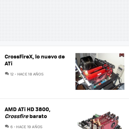
CrossFireX, lo nuevo de
ATi
COMENTARIOS
12
HACE 18 AÑOS
AMD ATi HD 3800,
Crossfire
barato
COMENTARIOS
6
HACE 19 AÑOS