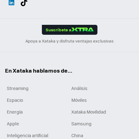
ats
ter
ebo
tub
agr
gra
boa
Link
Tikt
App
ok
e
am
m
rd
edI
ok
Suscríbete a
n
Apoya a Xataka y disfruta ventajas exclusivas
En Xataka hablamos de...
Streaming
Análisis
Espacio
Móviles
Energía
Xataka Movilidad
Apple
Samsung
Inteligencia artificial
China