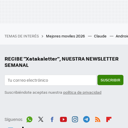
TEMAS DE INTERÉS
Mejores moviles 2026
Claude
Androi
RECIBE "Xatakaletter", NUESTRA NEWSLETTER
SEMANAL
SUSCRIBIR
Suscribiéndote aceptas nuestra
política de privacidad
Síguenos
Wh
Twit
Fac
You
Inst
Tele
RSS
Flip