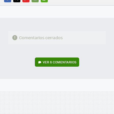
FACEBOOK
TWITTER
FLIPBOARD
E-
WHATSAPP
MAIL
Comentarios cerrados
VER
6 COMENTARIOS