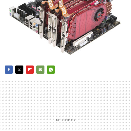
FACEBOOK
TWITTER
FLIPBOARD
E-
WHATSAPP
MAIL