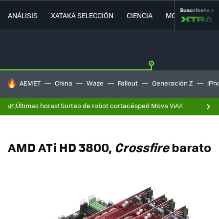
Suscríbete a
ANÁLISIS
XATAKA SELECCIÓN
CIENCIA
MOVILIDAD
HOY SE HABLA DE
AEMET
China
Waze
Fallout
Generación Z
iPh
🌿¡Últimas horas! Sorteo de robot cortacésped Mova ViAX
AMD ATi HD 3800,
Crossfire
barato