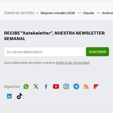
TEMAS DE INTERÉS
Mejores moviles 2026
Claude
Androi
RECIBE "Xatakaletter", NUESTRA NEWSLETTER
SEMANAL
SUSCRIBIR
Suscribiéndote aceptas nuestra
política de privacidad
Síguenos
Wh
Twit
Fac
You
Inst
Tele
RSS
Flip
ats
ter
ebo
tub
agr
gra
boa
Link
Tikt
App
ok
e
am
m
rd
edI
ok