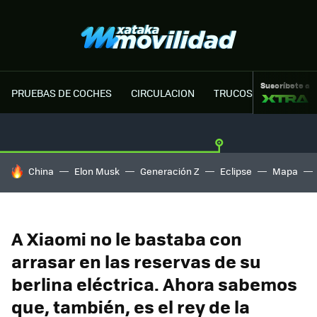
Suscríbete a
PRUEBAS DE COCHES
CIRCULACION
TRUCOS MOTOR
HOY SE HABLA DE
China
Elon Musk
Generación Z
Eclipse
Mapa
A Xiaomi no le bastaba con
arrasar en las reservas de su
berlina eléctrica. Ahora sabemos
que, también, es el rey de la