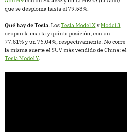
Aito M9
con un 84.45% y un Li MEGA (Li Auto)
que se desploma hasta el 79.58%.
Qué hay de Tesla
. Los
Tesla Model X
y
Model 3
ocupan la cuarta y quinta posición, con un
77.81% y un 76.04%, respectivamente. No corre
la misma suerte el SUV más vendido de China: el
Tesla Model Y
.