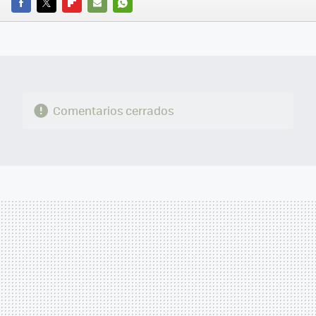
FACEBOOK
TWITTER
FLIPBOARD
E-
WHATSAPP
MAIL
Comentarios cerrados