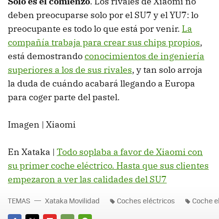
Solo es el comienzo
. Los rivales de Xiaomi no
deben preocuparse solo por el SU7 y el YU7: lo
preocupante es todo lo que está por venir.
La
compañía trabaja para crear sus chips propios
,
está demostrando
conocimientos de ingeniería
superiores a los de sus rivales
, y tan solo arroja
la duda de cuándo acabará llegando a Europa
para coger parte del pastel.
Imagen | Xiaomi
En Xataka |
Todo soplaba a favor de Xiaomi con
su primer coche eléctrico. Hasta que sus clientes
empezaron a ver las calidades del SU7
TEMAS
Xataka Movilidad
Coches eléctricos
Coche el