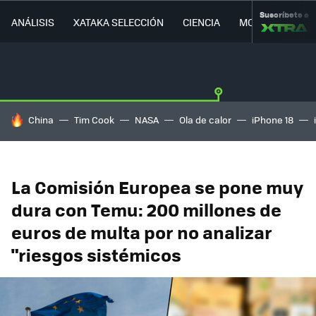
Suscríbete a
ANÁLISIS
XATAKA SELECCIÓN
CIENCIA
MOVILIDAD
HOY SE HABLA DE
China
Tim Cook
NASA
Ola de calor
iPhone 18
La Comisión Europea se pone muy
dura con Temu: 200 millones de
euros de multa por no analizar
"riesgos sistémicos