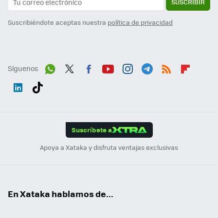
SUSCRIBIR
Suscribiéndote aceptas nuestra
política de privacidad
Síguenos
Wh
Twit
Fac
You
Inst
Tele
RSS
Flip
ats
ter
ebo
tub
agr
gra
boa
Link
Tikt
App
ok
e
am
m
rd
edI
ok
Suscríbete a
n
Apoya a Xataka y disfruta ventajas exclusivas
En Xataka hablamos de...