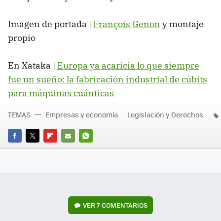
Imagen de portada |
François Genon
y montaje
propio
En Xataka |
Europa ya acaricia lo que siempre
fue un sueño: la fabricación industrial de cúbits
para máquinas cuánticas
TEMAS
Empresas y economía
Legislación y Derechos
FACEBOOK
TWITTER
FLIPBOARD
E-
WHATSAPP
MAIL
VER
7 COMENTARIOS