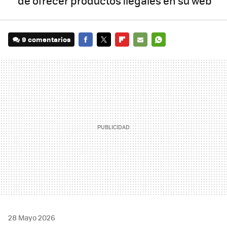
de ofrecer productos ilegales en su web"
9 comentarios
FACEBOOK
TWITTER
FLIPBOARD
E-
WHATSAPP
MAIL
28 Mayo 2026