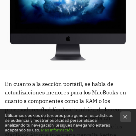
En cuanto a la sección portátil, se habla de
actualizaciones menores para los MacBooks en
cuanto a componentes como la RAM o los
procesadores (hablándose también de los co-
Utilizamos cookies de terceros para generar estadísticas
procesadores de Apple). Y lo que sería un
de audiencia y mostrar publicidad personalizada
analizando tu navegación. Si sigues navegando estarás
producto nuevo es un supuesto sucesor de los
aceptando su uso.
Más información
MacBook Air que integraría pantalla Retina.