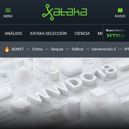
MENÚ
NUEVO
Suscríbete a
ANÁLISIS
XATAKA SELECCIÓN
CIENCIA
MOVILIDAD
HOY SE HABLA DE
AEMET
China
Sequía
Fallout
Generación Z
iP