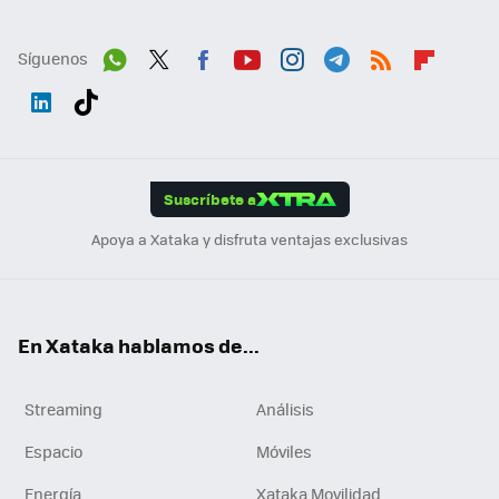
Síguenos
Wh
Twit
Fac
You
Inst
Tele
RSS
Flip
ats
ter
ebo
tub
agr
gra
boa
Link
Tikt
App
ok
e
am
m
rd
edI
ok
Suscríbete a
n
Apoya a Xataka y disfruta ventajas exclusivas
En Xataka hablamos de...
Streaming
Análisis
Espacio
Móviles
Energía
Xataka Movilidad