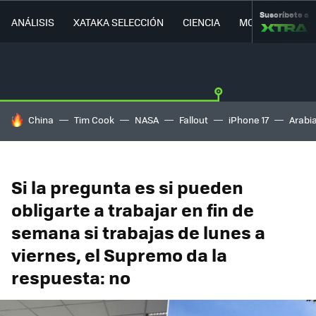
Suscríbete a
ANÁLISIS
XATAKA SELECCIÓN
CIENCIA
MOVILIDAD
HOY SE HABLA DE
China
Tim Cook
NASA
Fallout
iPhone 17
Arabi
Si la pregunta es si pueden
obligarte a trabajar en fin de
semana si trabajas de lunes a
viernes, el Supremo da la
respuesta: no