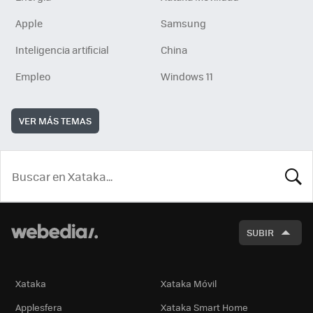
Apple
Samsung
Inteligencia artificial
China
Empleo
Windows 11
VER MÁS TEMAS
BUSCA
SUBIR
Xataka
Xataka Móvil
Applesfera
Xataka Smart Home