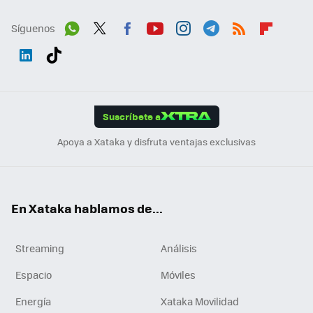
Síguenos
Wh
Twit
Fac
You
Inst
Tele
RSS
Flip
ats
ter
ebo
tub
agr
gra
boa
Link
Tikt
App
ok
e
am
m
rd
edI
ok
Suscríbete a
n
Apoya a Xataka y disfruta ventajas exclusivas
En Xataka hablamos de...
Streaming
Análisis
Espacio
Móviles
Energía
Xataka Movilidad