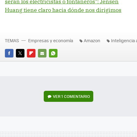
serán los electricistas o fontaneros": Jensen
Huang tiene claro hacia dónde nos dirigimos
TEMAS
Empresas y economía
Amazon
Inteligencia a
FACEBOOK
TWITTER
FLIPBOARD
E-
WHATSAPP
MAIL
VER
1 COMENTARIO