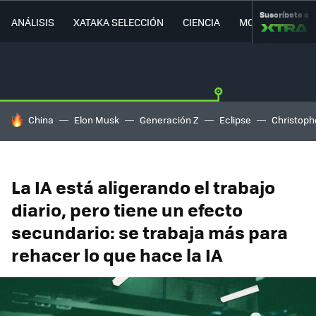
Suscríbete a
ANÁLISIS
XATAKA SELECCIÓN
CIENCIA
MOVILIDAD
HOY SE HABLA DE
China
Elon Musk
Generación Z
Eclipse
Christoph
La IA está aligerando el trabajo
diario, pero tiene un efecto
secundario: se trabaja más para
rehacer lo que hace la IA