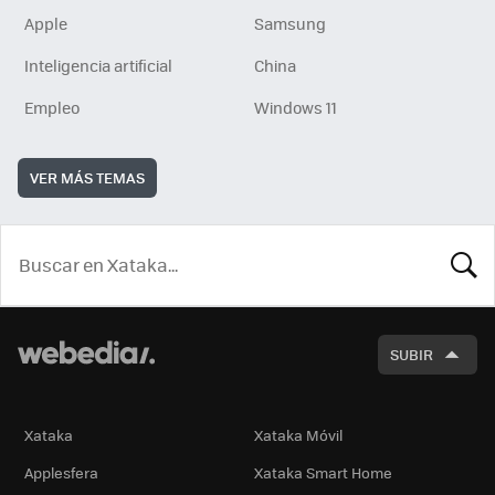
Apple
Samsung
Inteligencia artificial
China
Empleo
Windows 11
VER MÁS TEMAS
BUSCA
SUBIR
Xataka
Xataka Móvil
Applesfera
Xataka Smart Home