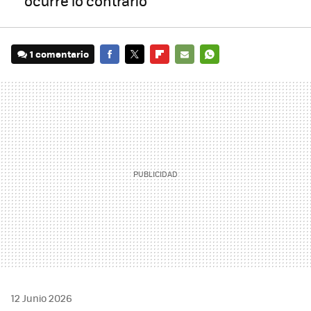
ocurre lo contrario
1 comentario
FACEBOOK
TWITTER
FLIPBOARD
E-
WHATSAPP
MAIL
12 Junio 2026