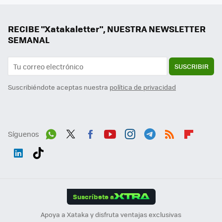
RECIBE "Xatakaletter", NUESTRA NEWSLETTER
SEMANAL
SUSCRIBIR
Suscribiéndote aceptas nuestra
política de privacidad
Síguenos
Wh
Twit
Fac
You
Inst
Tele
RSS
Flip
ats
ter
ebo
tub
agr
gra
boa
Link
Tikt
App
ok
e
am
m
rd
edI
ok
Suscríbete a
n
Apoya a Xataka y disfruta ventajas exclusivas