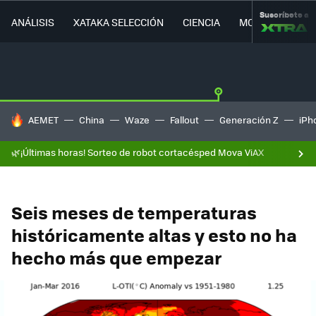
Suscríbete a
ANÁLISIS
XATAKA SELECCIÓN
CIENCIA
MOVILIDAD
HOY SE HABLA DE
AEMET
China
Waze
Fallout
Generación Z
iPh
🌿¡Últimas horas! Sorteo de robot cortacésped Mova ViAX
Seis meses de temperaturas
históricamente altas y esto no ha
hecho más que empezar