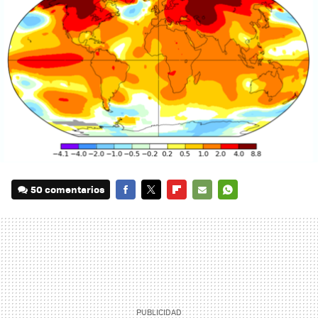
50 comentarios
FACEBOOK
TWITTER
FLIPBOARD
E-
WHATSAPP
MAIL