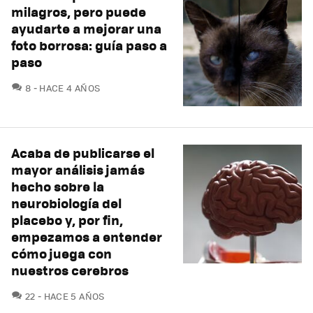
milagros, pero puede
ayudarte a mejorar una
foto borrosa: guía paso a
paso
COMENTARIOS
8
HACE 4 AÑOS
Acaba de publicarse el
mayor análisis jamás
hecho sobre la
neurobiología del
placebo y, por fin,
empezamos a entender
cómo juega con
nuestros cerebros
COMENTARIOS
22
HACE 5 AÑOS