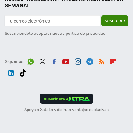
SEMANAL
SUSCRIBIR
Suscribiéndote aceptas nuestra
política de privacidad
Síguenos
Wh
Twit
Fac
You
Inst
Tele
RSS
Flip
ats
ter
ebo
tub
agr
gra
boa
Link
Tikt
App
ok
e
am
m
rd
edI
ok
Suscríbete a
n
Apoya a Xataka y disfruta ventajas exclusivas