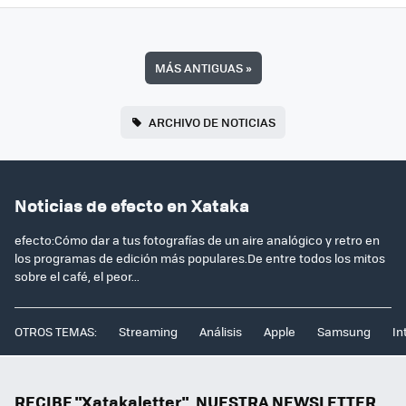
MÁS ANTIGUAS
»
ARCHIVO DE NOTICIAS
Noticias de efecto en Xataka
efecto:Cómo dar a tus fotografías de un aire analógico y retro en
los programas de edición más populares.De entre todos los mitos
sobre el café, el peor...
OTROS TEMAS:
Streaming
Análisis
Apple
Samsung
In
RECIBE "Xatakaletter", NUESTRA NEWSLETTER