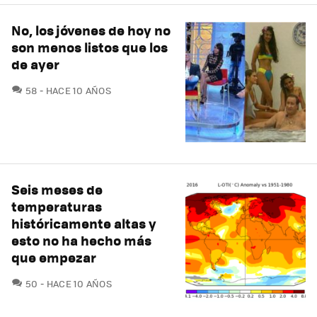
No, los jóvenes de hoy no
son menos listos que los
de ayer
COMENTARIOS
58
HACE 10 AÑOS
Seis meses de
temperaturas
históricamente altas y
esto no ha hecho más
que empezar
COMENTARIOS
50
HACE 10 AÑOS