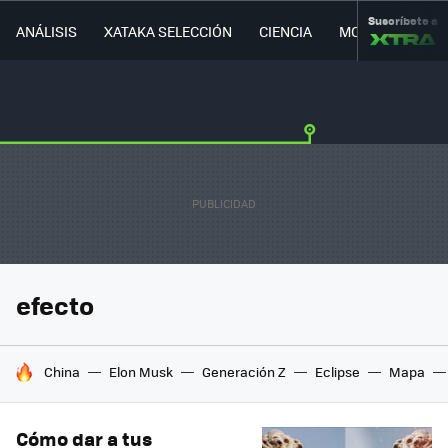
Suscríbete a
ANÁLISIS
XATAKA SELECCIÓN
CIENCIA
MOVILIDAD
efecto
HOY SE HABLA DE
China
Elon Musk
Generación Z
Eclipse
Mapa
Cómo dar a tus