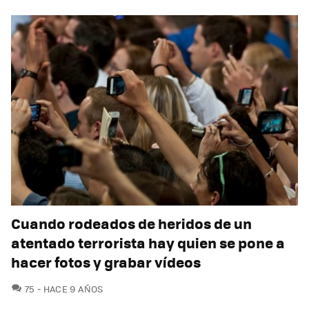
Cuando rodeados de heridos de un
atentado terrorista hay quien se pone a
hacer fotos y grabar vídeos
COMENTARIOS
75
HACE 9 AÑOS