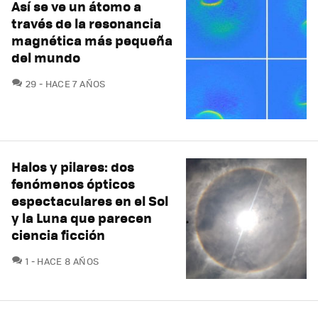
Así se ve un átomo a
través de la resonancia
magnética más pequeña
del mundo
COMENTARIOS
29
HACE 7 AÑOS
Halos y pilares: dos
fenómenos ópticos
espectaculares en el Sol
y la Luna que parecen
ciencia ficción
COMENTARIOS
1
HACE 8 AÑOS