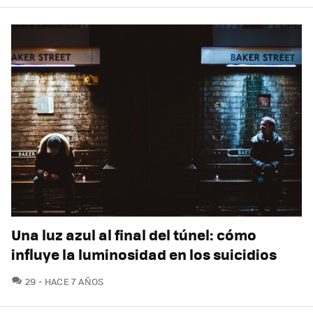
Una luz azul al final del túnel: cómo
influye la luminosidad en los suicidios
COMENTARIOS
29
HACE 7 AÑOS