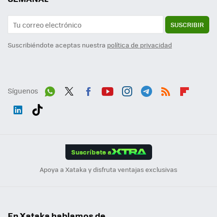
SUSCRIBIR
Suscribiéndote aceptas nuestra
política de privacidad
Síguenos
Wh
Twit
Fac
You
Inst
Tele
RSS
Flip
ats
ter
ebo
tub
agr
gra
boa
Link
Tikt
App
ok
e
am
m
rd
edI
ok
Suscríbete a
n
Apoya a Xataka y disfruta ventajas exclusivas
En Xataka hablamos de...